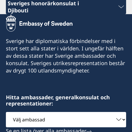
Sveriges honorärkonsulat i
Djibouti
Phone
+253 21 35 69 73
Sverige har diplomatiska förbindelser med i
Emergency (ONLY) phone nr
stort sett alla stater i världen. I ungefär hälften
av dessa stater har Sverige ambassader och
+25377247368 (whatsApp)
konsulat. Sveriges utrikesrepresentation består
av drygt 100 utlandsmyndigheter.
Email
info@sehcons-dji.com
Zone Industriel Sud Lot 172, Route de
Hitta ambassader, generalkonsulat och
representationer:
l'Aeroport, Rout en face station (NOK)
Välj
Öppningstider: Måndag och onsdag 10.00 till
ambassad
12.00.
Se en lista över alla ambassader