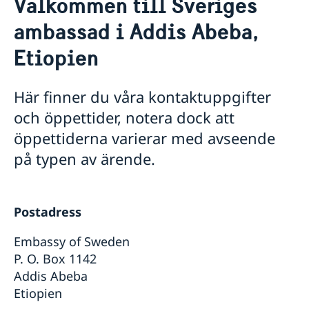
Välkommen till Sveriges
Om oss
ambassad i Addis Abeba,
Ambassadens personal
Så stöttar vi svenska företag
Sektionen för Administrativa och konsulära frågor
Etiopien
Vi är en resurs för svenska företag
Aktuellt
Sektionen för Bilateralt utvecklingssamarbete med
Team Sweden
Etiopien
Nyheter
Så kan du få stöd
Sektionen för Migration
Här finner du våra kontaktuppgifter
Svenska företag i Etiopien
Resa med minderåriga till Etiopien
Val 2026
Sektionen för politik, multilaterala frågor, främjande
och öppettider, notera dock att
Anmäl handelshinder
80-årsjubileum
och offentlig diplomati
Lediga tjänster
öppettiderna varierar med avseende
Sektionen för Regionalt utvecklingssamarbete
Praktiktjänstgöring på ambassaden
på typen av ärende.
GDPR
Postadress
Embassy of Sweden
P. O. Box 1142
Addis Abeba
Etiopien