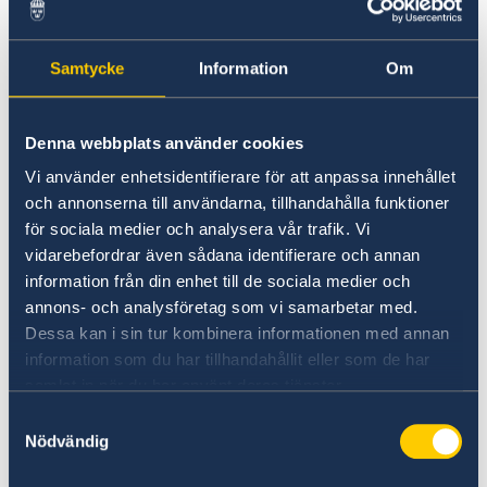
under kontorstid.
Öppettider för mottagande och utlämnande
av legaliseringar och andra notarieärenden
Samtycke
Information
Om
Tisdag och torsdag kl. 08.30-09.30.
Denna webbplats använder cookies
Utlämning samma dag kl. 09:30-10:00.
Vi använder enhetsidentifierare för att anpassa innehållet
och annonserna till användarna, tillhandahålla funktioner
Ingen tidsbokning krävs. Ingång vid
för sociala medier och analysera vår trafik. Vi
migrationsavdelningen.
vidarebefordrar även sådana identifierare och annan
Ambassadens expeditionstid
information från din enhet till de sociala medier och
annons- och analysföretag som vi samarbetar med.
Måndag-torsdag kl. 09.00-15.00 (lunchstängt kl.
Dessa kan i sin tur kombinera informationen med annan
12:00-13:00)
information som du har tillhandahållit eller som de har
Fredag kl. 09.00-12.00
samlat in när du har använt deras tjänster.
Utanför kontorstid
Samtyckesval
Nödvändig
När ambassaden är stängd kan du att genom