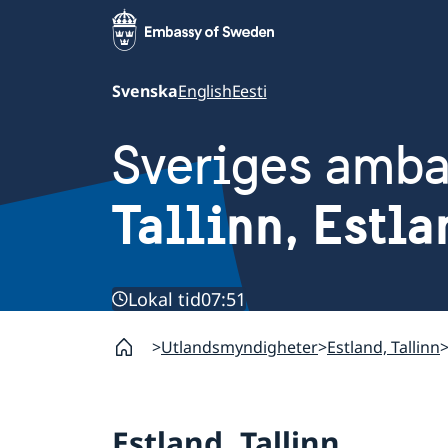
Svenska
English
Eesti
Sveriges amb
Tallinn, Estla
Lokal tid
07:51
Utlandsmyndigheter
Estland, Tallinn
Estland, Tallinn