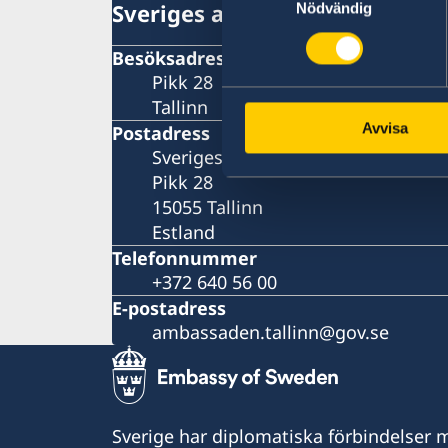
Sveriges ambassad i Tallinn
Nödvändig
Besöksadress
Pikk 28
Tallinn
Avvisa
Postadress
Sveriges ambassad
Pikk 28
15055 Tallinn
Estland
Telefonnummer
+372 640 56 00
E-postadress
ambassaden.tallinn@gov.se
Sverige har diplomatiska förbindelser me