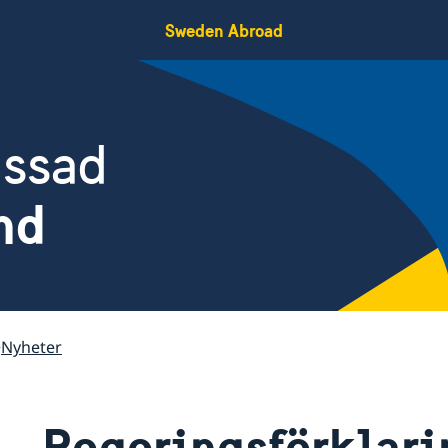
Sweden Abroad
assad
nd
Nyheter
Regeringsförklar