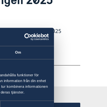
gen, den 9 september 2025
 september presenterade
Om
andahålla funktioner för
n information från din enhet
 tur kombinera informationen
deras tjänster.