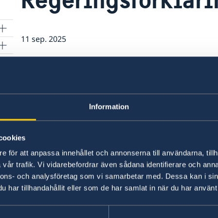
11 sep. 2025
Statsminister Ulf Kristersson, riksda
a
Vid riksmötets öppnande under tisdagen den 9
statsministern sin regeringsförklaring.
Information
Ta del av talet på regeringen.se
cookies
e för att anpassa innehållet och annonserna till användarna, tillh
Senast uppdaterad 11 sep. 2025, 16.02
vår trafik. Vi vidarebefordrar även sådana identifierare och anna
nnons- och analysföretag som vi samarbetar med. Dessa kan i sin
har tillhandahållit eller som de har samlat in när du har använt 