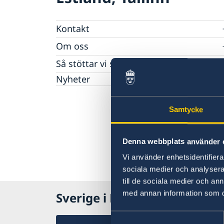
Kontakt
Sverige i Estland
Om oss
Ambassadör Charlotte Wrangberg
Så stöttar vi svenska företag
Dataskyddspolicy för utlandsmyndighetern
Vi är en resurs för svenska företag
Nyheter
Team Sweden
Så kan du få stöd
Samtycke
Anmäl handelshinder
Denna webbplats använder 
Vi använder enhetsidentifierar
sociala medier och analysera 
till de sociala medier och a
med annan information som du 
Sverige i Estland
Samtyckesval