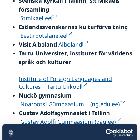
Svenska kyrkan i Tallinn, S:t Mikaels
församling
Stmikael.ee
Estlandssvenskarnas kulturförvaltning
Eestirootslane.ee
Visit Aiboland
Aiboland
Tartu Universitet, institutet för världens
språk och kulturer
Institute of Foreign Languages and
Cultures | Tartu Ülikool
Nuckö gymnasium
Noarootsi Gümnaasium | (ng.edu.ee)
Gustav Adolfsgymnasiet i Tallinn
Gustav Adolfi Gümnaasium (gag.ee)
Estlands Svensklärarförening
ERKOS | Rootsi Keele Õpetajate Selts