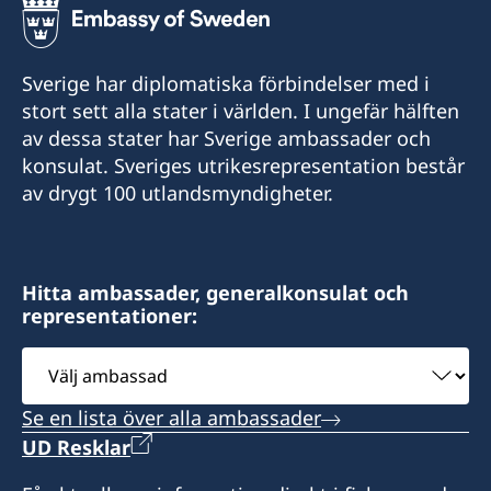
+372 356 5670
+372 50 46570
E-post:
Sverige har diplomatiska förbindelser med i
E-post:
stort sett alla stater i världen. I ungefär hälften
info@narvagate.eu
av dessa stater har Sverige ambassader och
madis.kanarbik@norden.ee
Narva Gate OÜ
konsulat. Sveriges utrikesrepresentation består
Kose 12, 20103 Narva
Nordiska Ministerrådets representation i Tartu
av drygt 100 utlandsmyndigheter.
Raekoja plats 8, Tartu
Besökstid:
Onsdagar och torsdagar kl. 10–12
Besökstid:
Hitta ambassader, generalkonsulat och
Måndagar och onsdagar kl 10–12
Honorärkonsul
representationer:
Stängt för sommarsemester den 6–31 juli.
Välj
Jaanus Mikk
ambassad
Honorärkonsul
Se en lista över alla ambassader
Madis Kanarbik
UD Resklar