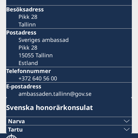
Besöksadress
Pikk 28
Tallinn
Postadress
Sveriges ambassad
Pikk 28
15055 Tallinn
Estland
Telefonnummer
+372 640 56 00
E-postadress
ambassaden.tallinn@gov.se
Svenska honorärkonsulat
Narva
Tel:
Tartu
Tel: