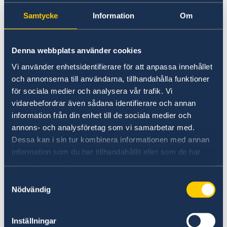
Svenska Odlingens Vänner i Estland
Samtycke
Information
Om
Svenska Odlingens Vänner (sov.ee)
Nordiska Ministerrådets representation
Denna webbplats använder cookies
i Estland
Vi använder enhetsidentifierare för att anpassa innehållet
Norden.ee
och annonserna till användarna, tillhandahålla funktioner
Stockholm Environment Institute Tallinn
för sociala medier och analysera vår trafik. Vi
SEI Tallinn | SEI
vidarebefordrar även sådana identifierare och annan
Samarbetsfonden Sverige - Estland
information från din enhet till de sociala medier och
Samarbetsfonden Sverige - Estland
annons- och analysföretag som vi samarbetar med.
Svenskar i Världen, SVIV
Dessa kan i sin tur kombinera informationen med annan
information som du har tillhandahållit eller som de har
Estland - Svenskar i Världen (sviv.se)
samlat in när du har använt deras tjänster.
är en ideell organisation som stödjer de
Samtyckesval
cirka 660 000 svenskar som studerar,
Nödvändig
arbetar och bor utomlands, men också de
som flyttar tillbaka. SVIV är
Inställningar
utlandssvenskarnas röst i Sverige genom