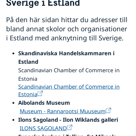
Sverige i Estland
Sverige i Estland
Om oss
På den här sidan hittar du adresser till
Ambassadör Charlotte Wrangberg
Så stöttar vi svenska företag
bland annat skolor och organisationer
Dataskyddspolicy för utlandsmyndigheterna
Vi är en resurs för svenska företag
Nyheter
i Estland med anknytning till Sverige.
Team Sweden
Så kan du få stöd
Skandinaviska Handelskammaren i
Anmäl handelshinder
Estland
Scandinavian Chamber of Commerce in
Estonia
Scandinavian Chamber of Commerce in
Estonia
Aibolands Museum
Museum - Rannarootsi Muuseum
Ilons Sagoland - Ilon Wiklands galleri
ILONS SAGOLAND