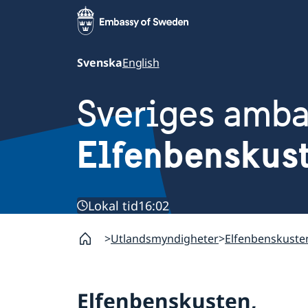
Svenska
English
Sveriges amb
Elfenbenskus
Lokal tid
16:02
Utlandsmyndigheter
Elfenbenskuste
Elfenbenskusten,