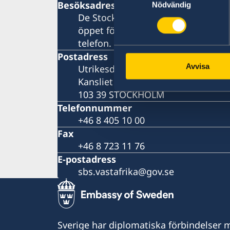
Besöksadress
Nödvändig
De Stockholmsbaserade utlandsmy
öppet för besökare. Vänligen konta
telefon.
Postadress
Avvisa
Utrikesdepartementet
Kansliet för stöd till mindre utla
103 39 STOCKHOLM
Telefonnummer
+46 8 405 10 00
Fax
+46 8 723 11 76
E-postadress
sbs.vastafrika@gov.se
Sverige har diplomatiska förbindelser me