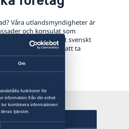
nad? Våra utlandsmyndigheter är
assader och konsulat som
dar dig rätt. Är du ett svenskt
u allt du behöver för att ta
Om
andahålla funktioner för
n information från din enhet
 tur kombinera informationen
deras tjänster.