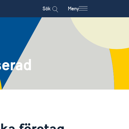
Sök
Meny
serad
ska företag