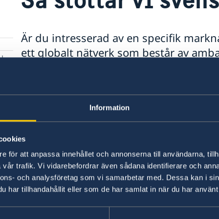
Är du intresserad av en specifik mark
ett globalt nätverk som består av amb
öppnar dörrar, skapar kontakter och gui
företag som behöver hjälp? Här hittar d
nästa steg – enkelt och samlat.
Information
cookies
e för att anpassa innehållet och annonserna till användarna, tillh
vår trafik. Vi vidarebefordrar även sådana identifierare och anna
nnons- och analysföretag som vi samarbetar med. Dessa kan i sin
har tillhandahållit eller som de har samlat in när du har använt 
msbaserad)
Svenska konsulat