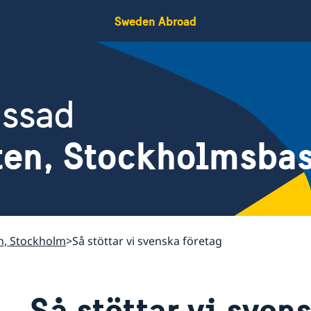
Sweden Abroad
assad
ten, Stockholmsba
n, Stockholm
Så stöttar vi svenska företag
Så stöttar vi sven