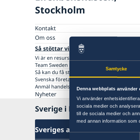
Stockholm
Kontakt
Om oss
Dataskyddspolicy (GDPR)
Så stöttar vi svenska företag
Vi är en resurs för svenska företag
Team Sweden
Samtycke
Så kan du få stöd
Svenska företag i Elfenbenskusten
Anmäl handelshinder
Denna webbplats använder 
Nyheter
Vi använder enhetsidentifierar
sociala medier och analysera 
Sverige i Elfenbenskusten
till de sociala medier och a
med annan information som du 
Sveriges ambassad (Stockhol
Samtyckesval