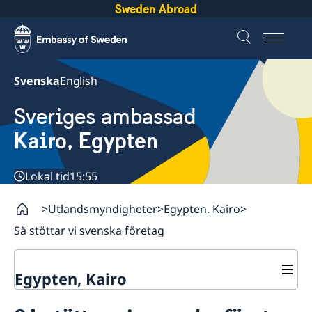
Sweden Abroad
Svenska
English
Sveriges ambassad
Kairo, Egypten
Lokal tid
15:55
Utlandsmyndigheter
Egypten, Kairo
Så stöttar vi svenska företag
Egypten, Kairo
Kontakt / Öppettider