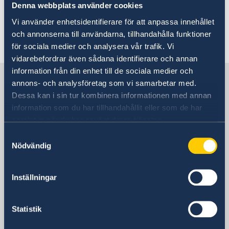
Ansöka om pass på ambassaden
Denna webbplats använder cookies
Ambassadör
Vi använder enhetsidentifierare för att anpassa innehållet
och annonserna till användarna, tillhandahålla funktioner
Senast uppdaterad 27 feb. 2025, 12.54
för sociala medier och analysera vår trafik. Vi
vidarebefordrar även sådana identifierare och annan
information från din enhet till de sociala medier och
Sverige i Egypten
annons- och analysföretag som vi samarbetar med.
Dessa kan i sin tur kombinera informationen med annan
information som du har tillhandahållit eller som de har
SVERIGES AMBASSAD
samlat in när du har använt deras tjänster.
Besöksadress
Samtyckesval
Nödvändig
13, Mohamed Mazhar St.
Kairo
Postadress
Inställningar
Embassy of Sweden
13, Mohamed Mazhar St.
Statistik
Zamalek, Cairo
Egypten