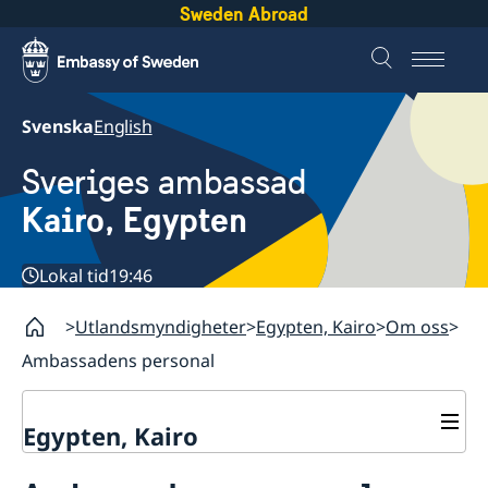
Sweden Abroad
Svenska
English
Sveriges ambassad
Kairo, Egypten
Lokal tid
19:46
Utlandsmyndigheter
Egypten, Kairo
Om oss
Ambassadens personal
Egypten, Kairo
Kontakt / Öppettider