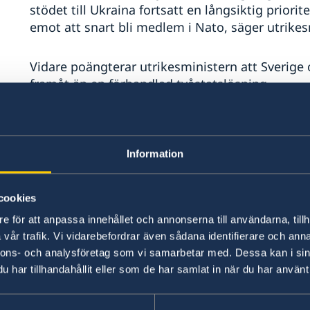
stödet till Ukraina fortsatt en långsiktig priori
emot att snart bli medlem i Nato, säger utrikes
Vidare poängterar utrikesministern att Sverige 
framåt än en förhandlad tvåstatslösning.
– Bosättarvåldet måste stoppas och den palest
demokratisk legitimitet, säger Tobias Billström
Information
Utrikesdeklarationen sammanfattar regeringens 
för året.
cookies
e för att anpassa innehållet och annonserna till användarna, tillh
Fortsatt starkt stöd till Uk
vår trafik. Vi vidarebefordrar även sådana identifierare och anna
nnons- och analysföretag som vi samarbetar med. Dessa kan i sin
har tillhandahållit eller som de har samlat in när du har använt 
Sedan Rysslands storskaliga invasion av Ukraina
till Ukraina uppgått till cirka 30 miljarder kron