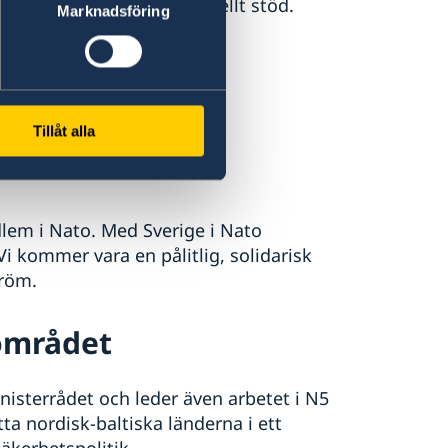
ch humanitärt och finansiellt stöd.
Marknadsföring
to
Tillåt alla
 ny svensk utrikes- och
dlem i Nato. Med Sverige i Nato
i kommer vara en pålitlig, solidarisk
tröm.
området
nisterrådet och leder även arbetet i N5
a nordisk-baltiska länderna i ett