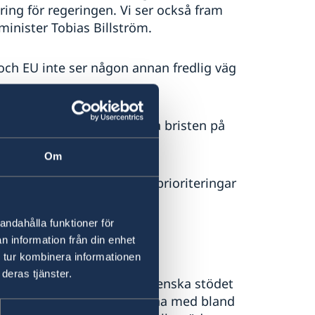
tering för regeringen. Vi ser också fram
minister Tobias Billström.
och EU inte ser någon annan fredlig väg
inska myndigheten åtgärda bristen på
.
Om
utrikespolitiska mål och prioriteringar
andahålla funktioner för
raina
n information från din enhet
 tur kombinera informationen
deras tjänster.
 i februari 2022 har det svenska stödet
or. Sverige har försett Ukraina med bland