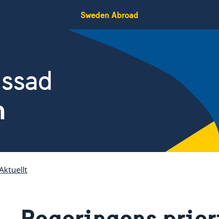
Sweden Abroad
assad
n
Aktuellt
Regeringens priori