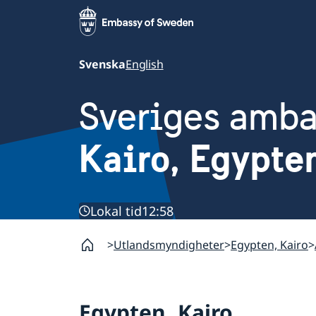
Svenska
English
Sveriges amb
Kairo, Egypte
Lokal tid
12:58
Utlandsmyndigheter
Egypten, Kairo
Egypten, Kairo