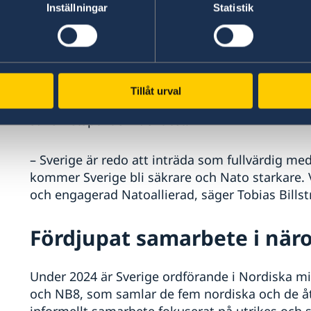
annat militärt stöd, avancerade vapensystem, o
Inställningar
Statistik
Sverige stödjer också Ukrainas EU-närmande.
Sveriges medlemskap i Na
Tillåt urval
Det kommande medlemskapet i Nato innebär en
säkerhetspolitisk identitet.
– Sverige är redo att inträda som fullvärdig me
kommer Sverige bli säkrare och Nato starkare. V
och engagerad Natoallierad, säger Tobias Bills
Fördjupat samarbete i när
Under 2024 är Sverige ordförande i Nordiska mi
och NB8, som samlar de fem nordiska och de ått