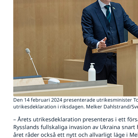
på
ro
Den 14 februari 2024 presenterade utrikesminister To
utrikesdeklaration i riksdagen. Melker Dahlstrand/Sv
– Årets utrikesdeklaration presenteras i ett fö
Rysslands fullskaliga invasion av Ukraina snart 
året råder också ett nytt och allvarligt läge i 