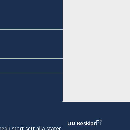
UD Resklar
d i stort sett alla stater