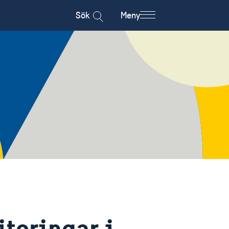
Sök
Meny
teringar i