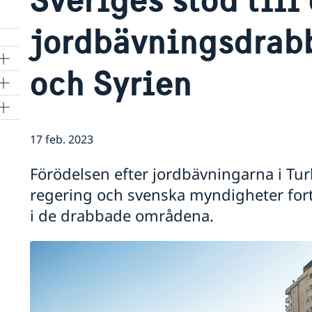
jordbävningsdrabb
och Syrien
17 feb. 2023
ng
Förödelsen efter jordbävningarna i Turk
regering och svenska myndigheter fortsä
i de drabbade områdena.
dox
a