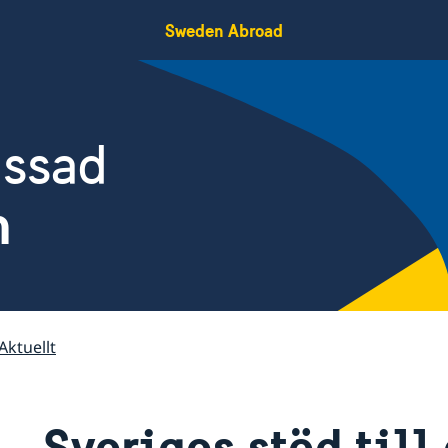
Sweden Abroad
assad
n
Aktuellt
Sveriges stöd till