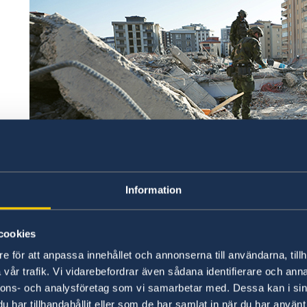
på
ro
Photo credit: Försvarsmakten/Swedish Armed Forces
Information
Sverige har hittills bidragit med 117 miljoner kro
jordbävningsdrabbade länderna. Totalt 37 miljo
cookies
humanitära stöd via Internationella Rödakors-
e för att anpassa innehållet och annonserna till användarna, tillh
FN:s fond för katastrofbistånd. Genom Sida har y
vår trafik. Vi vidarebefordrar även sådana identifierare och anna
FN-organisationer, Svenska Röda Korset och Isl
nnons- och analysföretag som vi samarbetar med. Dessa kan i sin
bränsle, matpaket, logi, sjukvård och ambulanse
har tillhandahållit eller som de har samlat in när du har använt 