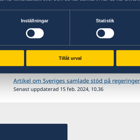
samhällsskydd och beredskap har genomfört fl
sök- och räddningsteam, hundar och familjetält
Inställningar
Statistik
Sverige är en av världens största humanitära giva
både FN och Internationella Rödakors- och röd
avgörande för de humanitära organisationernas
kunna hjälpa till, utan att invänta behovsbedöm
Tillåt urval
givare.
Artikel om Sveriges samlade stöd på regeringe
Senast uppdaterad 15 feb. 2024, 10.36