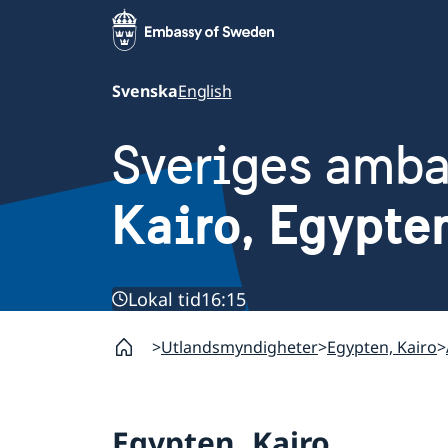
Svenska
English
Sveriges amb
Kairo, Egypte
Lokal tid
16:15
Utlandsmyndigheter
Egypten, Kairo
Egypten, Kairo