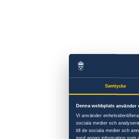
Flaggorna på Sveriges ambassad i Kairo är 
halv stång efter gårdagens våldsdåd i Öreb
För svenska medborgare bosatta i Egypten.
Ansöka om pass på ambassaden
Samtycke
Denna webbplats använder 
Vi använder enhetsidentifierar
sociala medier och analysera 
till de sociala medier och a
med annan information som du 