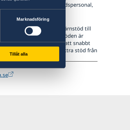
ygtransporter med sjukvårdspersonal,
.
Marknadsföring
re. I Syrien har vi stora kärnstöd till
ahalvmånefederationen. Stöden är
 kapacitet och beredskap att snabbt
ningar, nödappeller och extra stöd från
Tillåt alla
n.se