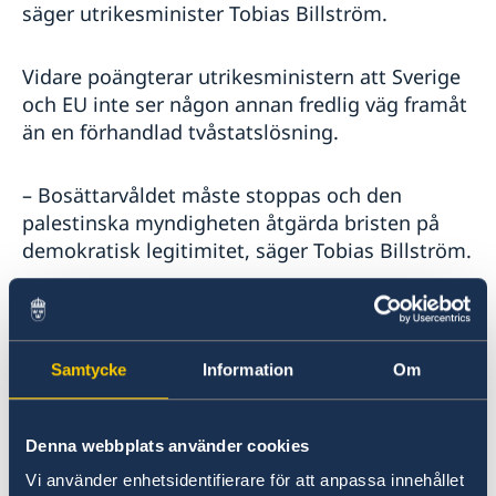
säger utrikesminister Tobias Billström.
Vidare poängterar utrikesministern att Sverige
och EU inte ser någon annan fredlig väg framåt
än en förhandlad tvåstatslösning.
– Bosättarvåldet måste stoppas och den
palestinska myndigheten åtgärda bristen på
demokratisk legitimitet, säger Tobias Billström.
Utrikesdeklarationen sammanfattar
regeringens utrikespolitiska mål och
prioriteringar för året.
Samtycke
Information
Om
Fortsatt starkt stöd till Ukraina
Denna webbplats använder cookies
Sedan Rysslands storskaliga invasion av
Vi använder enhetsidentifierare för att anpassa innehållet