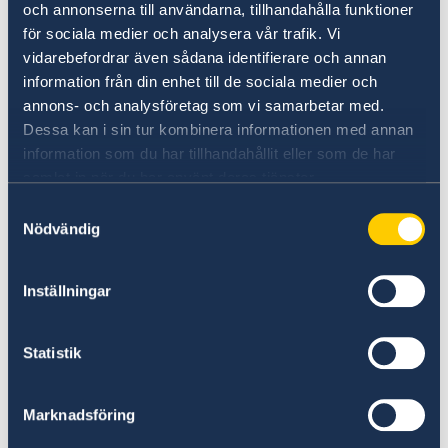
Ukraina i februari 2022 har det svenska stödet
och annonserna till användarna, tillhandahålla funktioner
för sociala medier och analysera vår trafik. Vi
till Ukraina uppgått till cirka 30 miljarder
vidarebefordrar även sådana identifierare och annan
kronor. Sverige har försett Ukraina med bland
information från din enhet till de sociala medier och
annat militärt stöd, avancerade vapensystem,
annons- och analysföretag som vi samarbetar med.
och humanitärt och finansiellt stöd. Sverige
Dessa kan i sin tur kombinera informationen med annan
stödjer också Ukrainas EU-närmande.
information som du har tillhandahållit eller som de har
samlat in när du har använt deras tjänster.
Sveriges medlemskap i Nato
Samtyckesval
Nödvändig
Det kommande medlemskapet i Nato innebär
en ny svensk utrikes- och säkerhetspolitisk
identitet.
Inställningar
– Sverige är redo att inträda som fullvärdig
Statistik
medlem i Nato. Med Sverige i Nato kommer
Sverige bli säkrare och Nato starkare. Vi
Marknadsföring
kommer vara en pålitlig, solidarisk och
engagerad Natoallierad, säger Tobias Billström.