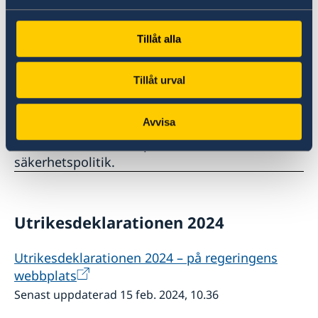
Fördjupat samarbete i närområdet
Tillåt alla
Under 2024 är Sverige ordförande i Nordiska
Tillåt urval
ministerrådet och leder även arbetet i N5 och
NB8, som samlar de fem nordiska och de åtta
Avvisa
nordisk-baltiska länderna i ett informellt
samarbete fokuserat på utrikes och
säkerhetspolitik.
Utrikesdeklarationen 2024
Utrikesdeklarationen 2024 – på regeringens
webbplats
Senast uppdaterad 15 feb. 2024, 10.36