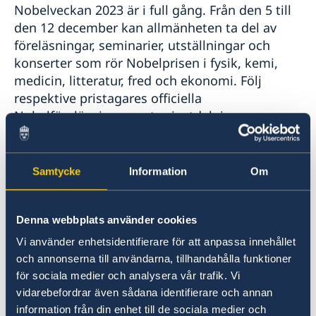
Nobelveckan 2023 är i full gång. Från den 5 till
den 12 december kan allmänheten ta del av
föreläsningar, seminarier, utställningar och
konserter som rör Nobelprisen i fysik, kemi,
medicin, litteratur, fred och ekonomi. Följ
respektive pristagares officiella
Nobelföreläsning, samt prisutdelningarna
här
. Det går även att digitalt ta del av
Nobel Week dialouge
som i år infaller 9
december och har fokus på migration. För den
Samtycke
Information
Om
som tycker om klassisk musik rekommenderas
Nobel Prize Concert
, vilket är en
återkommande konsert av högsta
Denna webbplats använder cookies
internationella klass där Kungliga
Vi använder enhetsidentifierare för att anpassa innehållet
Filharmonikerna framträder tillsammans med
och annonserna till användarna, tillhandahålla funktioner
världsledande artister. På måndag 11 december
för sociala medier och analysera vår trafik. Vi
finns möjlighet att lyssna på ”Nobel Calling
vidarebefordrar även sådana identifierare och annan
Space” - ett livesamtal mellan Nobelpristagarna
information från din enhet till de sociala medier och