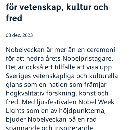
för vetenskap, kultur och
Ambassadens personal
Så stöttar vi svenska företag
fred
Vi är en resurs för svenska företag
Aktuellt
Team Sweden
Nyheter
Så kan du få stöd
08 dec. 2023
Svenska företag i Egypten
Ambassaden stängd 27-28 maj med anledning av Eid
Anmäl handelshinder
el Adha
Nobelveckan är mer än en ceremoni
Ambassadens telefonväxel stängd 11 maj
Val 2026: Rösta i Egypten
för att hedra årets Nobelpristagare.
Telefontiden för migrationsärenden stängd den 21
Det är också ett tillfälle att visa upp
och 22 april
Ambassaden stängd med anledning av ortodox påsk
Sveriges vetenskapliga och kulturella
Ambassaden stängd över påsk
glans som en nation som främjar
Information med anledning av den regionala
högkvalitativ forskning, konst och
utvecklingen i Mellanöstern
Flaggorna på Sveriges ambassad i Kairo är på halv
fred. Med ljusfestivalen Nobel Week
stång efter gårdagens våldsdåd i Örebro
Lights som en av höjdpunkterna,
För svenska medborgare bosatta i Egypten.
bjuder Nobelveckan på en rad
Ansöka om pass på ambassaden
spännande och inspirerande