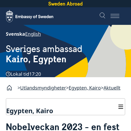
Sweden Abroad
Svenska
English
Sveriges ambassad
Kairo, Egypten
Lokal tid
17:20
Utlandsmyndigheter
Egypten, Kairo
Aktuellt
Egypten, Kairo
Kontakt / Öppettider
Nobelveckan 2023 - en fest
Om oss