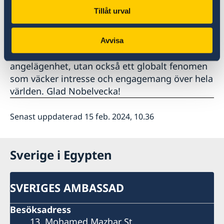
konstverk som reflekterar över hur vetenskap,
Tillåt urval
kultur och fred kan bidra till en ljusare framtid.
Avvisa
Nobelveckan är inte bara en svensk
angelägenhet, utan också ett globalt fenomen
som väcker intresse och engagemang över hela
världen. Glad Nobelvecka!
Senast uppdaterad 15 feb. 2024, 10.36
Sverige i Egypten
SVERIGES AMBASSAD
Besöksadress
13, Mohamed Mazhar St.