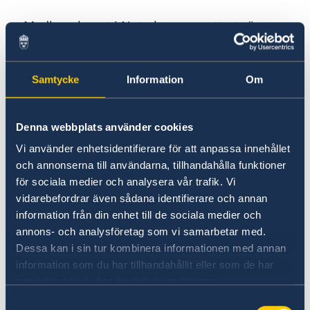
– Medlemskapet i Nato kommer att utgöra en
grundsten i Sveriges utrikes- och
säkerhetspolitik. Sverige ska vara en trovärdig,
pålitlig och solidarisk allierad, säger
Samtycke
Information
Om
utrikesminister Tobias Billström.
Denna webbplats använder cookies
Som medlem i Nato kommer Sverige att
Vi använder enhetsidentifierare för att anpassa innehållet
engagera sig i alla Natos kärnuppgifter:
och annonserna till användarna, tillhandahålla funktioner
avskräckning och kollektivt försvar,
för sociala medier och analysera vår trafik. Vi
krishantering och säkerhetssamarbeten.
vidarebefordrar även sådana identifierare och annan
information från din enhet till de sociala medier och
– Vi ska fortsätta främja grundvärden i svensk
annons- och analysföretag som vi samarbetar med.
utrikes- och säkerhetspolitik vilket innebär att
Dessa kan i sin tur kombinera informationen med annan
vi ska stå upp för folkrätten, mänskliga
information som du har tillhandahållit eller som de har
rättigheter och jämställdhet, och vara en stark
samlat in när du har använt deras tjänster.
röst för rustningskontroll, nedrustning och
Samtyckesval