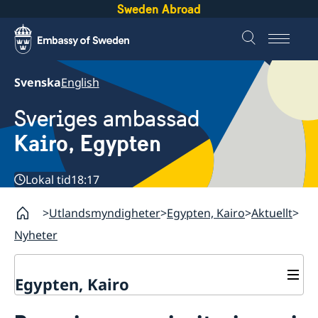
Sweden Abroad
Svenska
English
Sveriges ambassad
Kairo, Egypten
Lokal tid
18:17
Utlandsmyndigheter
Egypten, Kairo
Aktuellt
Nyheter
Egypten, Kairo
Kontakt / Öppettider