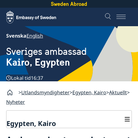
Sweden Abroad
Svenska
English
Sveriges ambassad
Kairo, Egypten
Lokal tid
16:37
Utlandsmyndigheter
Egypten, Kairo
Aktuellt
Nyheter
Egypten, Kairo
Kontakt / Öppettider