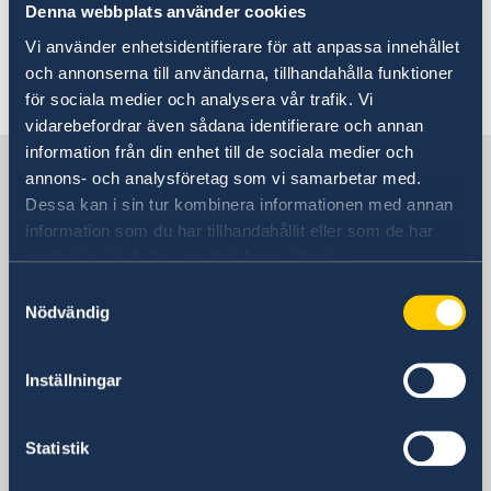
ambassaden.kairo-visum@gov.se
(för frågor om
Denna webbplats använder cookies
visum eller migration)
Vi använder enhetsidentifierare för att anpassa innehållet
och annonserna till användarna, tillhandahålla funktioner
Senast uppdaterad 04 juni 2020, 11.02
för sociala medier och analysera vår trafik. Vi
vidarebefordrar även sådana identifierare och annan
information från din enhet till de sociala medier och
Sverige i Egypten
annons- och analysföretag som vi samarbetar med.
Dessa kan i sin tur kombinera informationen med annan
information som du har tillhandahållit eller som de har
SVERIGES AMBASSAD
samlat in när du har använt deras tjänster.
Besöksadress
Samtyckesval
Nödvändig
13, Mohamed Mazhar St.
Kairo
Postadress
Inställningar
Embassy of Sweden
13, Mohamed Mazhar St.
Statistik
Zamalek, Cairo
Egypten