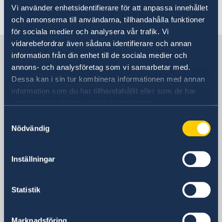
Vi använder enhetsidentifierare för att anpassa innehållet
och annonserna till användarna, tillhandahålla funktioner
för sociala medier och analysera vår trafik. Vi
vidarebefordrar även sådana identifierare och annan
Sverige i Egypten
information från din enhet till de sociala medier och
annons- och analysföretag som vi samarbetar med.
Dessa kan i sin tur kombinera informationen med annan
SVERIGES AMBASSAD
information som du har tillhandahållit eller som de har
samlat in när du har använt deras tjänster.
Besöksadress
13, Mohamed Mazhar St.
Samtyckesval
Nödvändig
Kairo
Postadress
Embassy of Sweden
Inställningar
13, Mohamed Mazhar St.
Zamalek, Cairo
Statistik
Egypten
Telefonnummer
+20 2 2728 9200
Marknadsföring