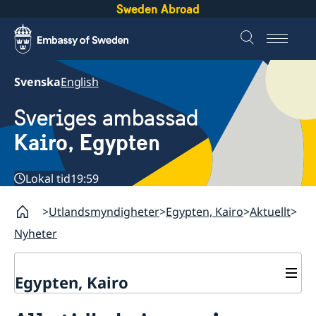
Sweden Abroad
Svenska
English
Sveriges ambassad
Kairo, Egypten
Lokal tid
19:59
Utlandsmyndigheter
Egypten, Kairo
Aktuellt
Nyheter
Egypten, Kairo
Kontakt / Öppettider