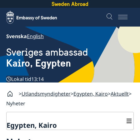
Sweden Abroad
Svenska
English
Sveriges ambassad
Kairo, Egypten
Lokal tid
13:14
Utlandsmyndigheter
Egypten, Kairo
Aktuellt
Nyheter
Egypten, Kairo
Kontakt / Öppettider