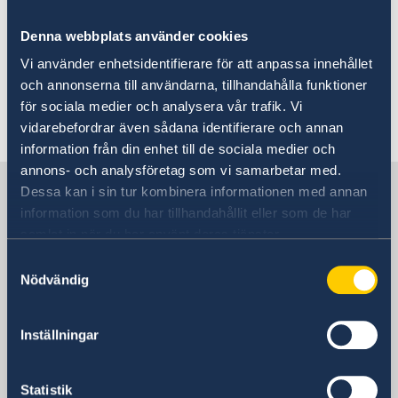
Presidentval i Egypten
Denna webbplats använder cookies
24 nov. 2017
Vi använder enhetsidentifierare för att anpassa innehållet
och annonserna till användarna, tillhandahålla funktioner
Attack mot moské i Norra Sinai
för sociala medier och analysera vår trafik. Vi
vidarebefordrar även sådana identifierare och annan
«
1
2
...
5
6
7
8
9
»
information från din enhet till de sociala medier och
annons- och analysföretag som vi samarbetar med.
Sverige i Egypten
Dessa kan i sin tur kombinera informationen med annan
information som du har tillhandahållit eller som de har
samlat in när du har använt deras tjänster.
SVERIGES AMBASSAD
Samtyckesval
Nödvändig
Besöksadress
13, Mohamed Mazhar St.
Kairo
Inställningar
Postadress
Embassy of Sweden
Statistik