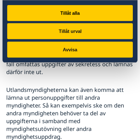
Utlandsmyndigheterna är statliga myndigheter.
Meddelanden som skickas till
Tillåt alla
utlandsmyndigheterna blir allmänna
handlingar och kan komma att lämnas ut enligt
Tillåt urval
offentlighetsprincipen. Allmänna handlingar
som innehåller personuppgifter kan bland
annat komma att lämnas ut till journalister och
Avvisa
enskilda som begär att få ta del av dem. I vissa
fall omfattas uppgifter av sekretess och lämnas
därför inte ut.
Utlandsmyndigheterna kan även komma att
lämna ut personuppgifter till andra
myndigheter. Så kan exempelvis ske om den
andra myndigheten behöver ta del av
uppgifterna i samband med
myndighetsutövning eller andra
myndighetsuppdrag.