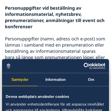
Personuppgifter vid beställning av
informationsmaterial, nyhetsbrev,
prenumerationer, anmälningar till event och
konferenser
Personuppgifter (namn, adress och e-post) som
lämnas i samband med en prenumeration eller
beställning av informationsmaterial sparas
bara så länge som prenumerationen löper, eller
så länge det krävs för att kunna göra utskicket
eller beställningen. Prenumeranten kan
närsomhelst avsluta prenumerationen.
Samtycke
Information
Om
Utlandsmyndigheten raderar då
personuppgifterna.
Denna webbplats använder cookies
Personuppgifter (titel, namn, adress,
Vi använder enhetsidentifierare för att anpassa innehållet
telefonnummer och e-post) som lämnas i
och annonserna till användarna, tillhandahålla funktioner