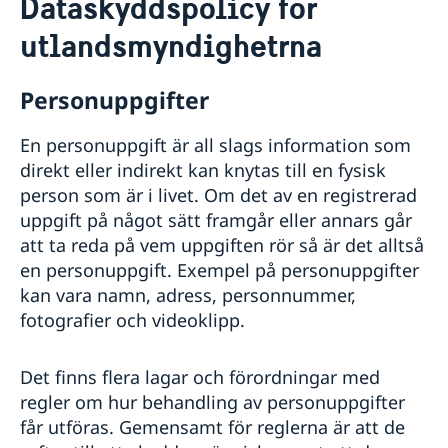
Dataskyddspolicy för
Om oss
utlandsmyndighetrna
Dataskyddspolicy för utlandsmyndigheterna
Praktik på Sveriges ambassad i Nicosia
Myndighetschef Martin Hagström
Personuppgifter
Så stöttar vi svenska företag
Vi är en resurs för svenska företag
Aktuellt
En personuppgift är all slags information som
Team Sweden
direkt eller indirekt kan knytas till en fysisk
Så kan du få stöd
person som är i livet. Om det av en registrerad
Svenska företag i Cypern
uppgift på något sätt framgår eller annars går
Anmäl handelshinder
att ta reda på vem uppgiften rör så är det alltså
en personuppgift. Exempel på personuppgifter
kan vara namn, adress, personnummer,
fotografier och videoklipp.
Det finns flera lagar och förordningar med
regler om hur behandling av personuppgifter
får utföras. Gemensamt för reglerna är att de