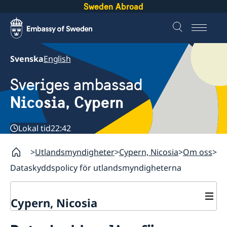
Sweden Abroad
Svenska
English
Sveriges ambassad
Nicosia, Cypern
Lokal tid
22:42
Utlandsmyndigheter
Cypern, Nicosia
Om oss
Dataskyddspolicy för utlandsmyndigheterna
Cypern, Nicosia
Kontakt