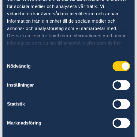
samband med anmälningar till konferenser och
för sociala medier och analysera vår trafik. Vi
andra evenemang sparas bara så länge som
vidarebefordrar även sådana identifierare och annan
det krävs för administrationen av konferensen
information från din enhet till de sociala medier och
eller evenemanget.
annons- och analysföretag som vi samarbetar med.
Dessa kan i sin tur kombinera informationen med annan
information som du har tillhandahållit eller som de har
Lagringstider
samlat in när du har använt deras tjänster.
Samtyckesval
Personuppgifter rensas, gallras eller
Nödvändig
avidentifieras löpande. De personuppgifter
utlandsmyndigheterna samlar in behandlas för
skilda ändamål. Uppgifterna sparas därför
Inställningar
under olika lång tid beroende på vad de ska
användas till och vilka skyldigheter som gäller
Statistik
enligt lag.
Marknadsföring
Offentlighetsprincipen