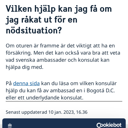
Kontakt
Vilken hjälp kan jag få om
Boka tid för intervjuer
Om oss
jag råkat ut för en
Lediga tjänster
Så stöttar vi svenska företag
Dataskyddspolicy för utlandsmyndigheterna
nödsituation?
Vi är en resurs för svenska företag
Utvecklingssamarbete
Team Sweden
Utvecklingssamarbetet med Colombia
Nyheter
Så kan du få stöd
Om oturen är framme är det viktigt att ha en
Det regionala utvecklingssamarbetet i Latinamerika
Svenska företag i Colombia
försäkring. Men det kan också vara bra att veta
Svenska företag i Ecuador
vad svenska ambassader och konsulat kan
Anmäl handelshinder
hjälpa dig med.
På
denna sida
kan du läsa om vilken konsulär
hjälp du kan få av ambassad en i Bogotá D.C.
eller ett underlydande konsulat.
Senast uppdaterad 10 jan. 2023, 16.36