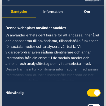
Sverige i Bogotá
Samtycke
Information
Om
SVERIGES AMBASSAD
Denna webbplats använder cookies
Besöksadress
Vi använder enhetsidentifierare för att anpassa innehållet
Calle 72A No. 5-83, piso 8
och annonserna till användarna, tillhandahålla funktioner
Edificio Avenida Chile
för sociala medier och analysera vår trafik. Vi
Bogotá, D. C.
vidarebefordrar även sådana identifierare och annan
information från din enhet till de sociala medier och
Postadress
annons- och analysföretag som vi samarbetar med.
Embajada de Suecia
Dessa kan i sin tur kombinera informationen med annan
Calle 72A No. 5-83, piso 8
information som du har tillhandahållit eller som de har
Edificio Avenida Chile
samlat in när du har använt deras tjänster.
Código postal 110231
Samtyckesval
Bogotá, D. C.
Nödvändig
Apartado Postal 52966
Colombia