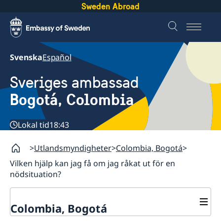
Sweden Abroad
Svenska
Español
Sveriges ambassad
Bogotá, Colombia
Lokal tid
18:43
Utlandsmyndigheter
Colombia, Bogotá
Vilken hjälp kan jag få om jag råkat ut för en
nödsituation?
Colombia, Bogotá