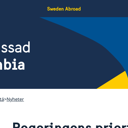
Sweden Abroad
assad
mbia
tá
Nyheter
Regeringens priori