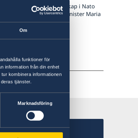
säkerhet. Sveriges medlemskap i Nato
 orolig tid, säger utrikesminister Maria
Om
 på regeringen.se.
andahålla funktioner för
n information från din enhet
 tur kombinera informationen
deras tjänster.
Marknadsföring