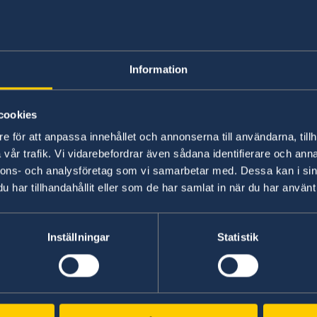
– Vi har valt att värna Sveriges och svenskars 
gör vårt land säkrare. Vi står inte ensamma i en
Malmer Stenergard.
Information
Läs pressmeddelandet om utrikesdeklarationen
cookies
Läs hela utrikesdeklarationen på regeringen.se.
e för att anpassa innehållet och annonserna till användarna, tillh
vår trafik. Vi vidarebefordrar även sådana identifierare och anna
nnons- och analysföretag som vi samarbetar med. Dessa kan i sin
har tillhandahållit eller som de har samlat in när du har använt 
Senast uppdaterad 18 feb. 2026, 16.04
Inställningar
Statistik
Svenska konsulat