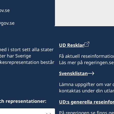
Porlamar
Öppettider:
Konsul:
v.se
måndag, onsdag och tors
Öppettider: måndag-fred
Ola Ernberg
tisdag och fredag enbart
gov.se
Konsul:
Konsul:
José Antolin Mendoza
Robert Rehder
UD Resklar
d i stort sett alla stater
ter har Sverige
Få aktuell reseinformatio
ikesrepresentation består
Läs mer på regeringen.se
Svensklistan
Lämna uppgifter om var d
kontaktas under din utlan
ch representationer:
UD:s generella reseinf
På regeringen.se finns g