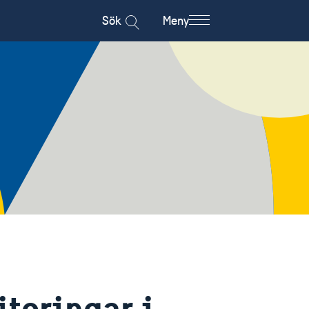
Sök
Meny
teringar i