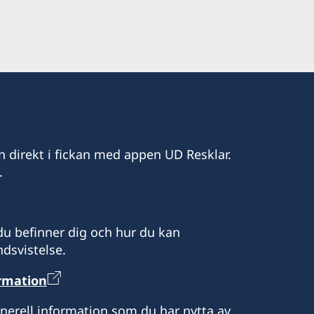
dag 09.00-12.00
ag 09.00-12.00 genom tidsbokning
 vid tidsbokning
n direkt i fickan med appen UD Resklar.
.
u befinner dig och hur du kan
dsvistelse.
ormation
enerell information som du har nytta av