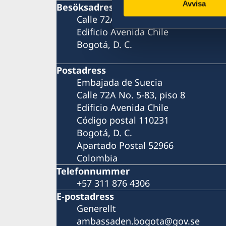
Avvisa
Besöksadress
Calle 72A No. 5-83, piso 8
Edificio Avenida Chile
Bogotá, D. C.
Postadress
Embajada de Suecia
Calle 72A No. 5-83, piso 8
Edificio Avenida Chile
Código postal 110231
Bogotá, D. C.
Apartado Postal 52966
Colombia
Telefonnummer
+57 311 876 4306
E-postadress
Generellt
ambassaden.bogota@gov.se