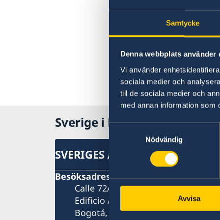
Samtycke
Denna webbplats använder 
Vi använder enhetsidentifierar
sociala medier och analysera 
till de sociala medier och a
med annan information som du 
Sverige i Bogotá
Samtyckesval
Nödvändig
SVERIGES AMBASSAD
Besöksadress
Calle 72A No. 5-83, piso 8
Avvisa
Edificio Avenida Chile
Bogotá, D. C.