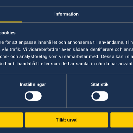
Nobelveckan 2023 - en fest för veten
Information
28 juni 2023
cookies
Vaccinbevis Covid
e för att anpassa innehållet och annonserna till användarna, tillh
vår trafik. Vi vidarebefordrar även sådana identifierare och anna
nnons- och analysföretag som vi samarbetar med. Dessa kan i sin
1
2
3
4
5
»
har tillhandahållit eller som de har samlat in när du har använt 
Inställningar
Statistik
Svenska konsulat
Cartagena, Colombia
Telefon:
Medellin, Colombia
Tillåt urval
Telefon:
Guayaquil, Ecuador
+57 605 650 2232
Telefon:
Quito, Ecuador