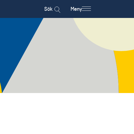
Sök
Meny