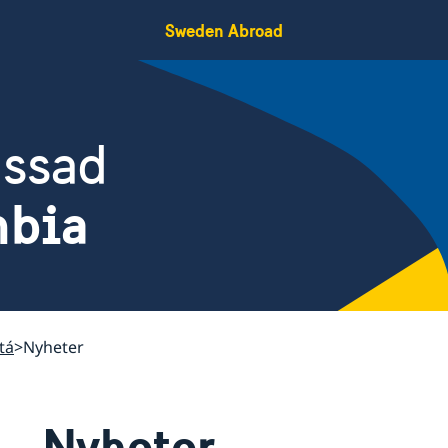
Sweden Abroad
assad
mbia
tá
Nyheter
Nyheter