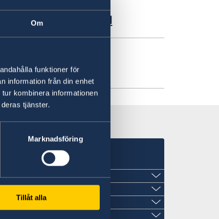
skap, kultur och fred
Om
andahålla funktioner för
n information från din enhet
 tur kombinera informationen
deras tjänster.
Marknadsföring
Tillåt alla