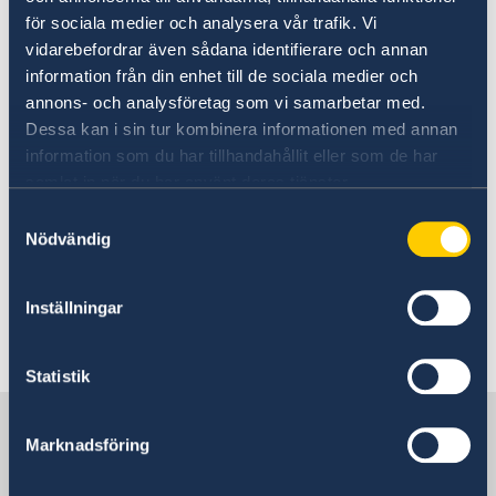
Hitta kontaktinformation till svenska
för sociala medier och analysera vår trafik. Vi
ambassader och generalkonsulat på
vidarebefordrar även sådana identifierare och annan
swedenabroad.se
information från din enhet till de sociala medier och
annons- och analysföretag som vi samarbetar med.
Du som redan ansökt om uppehålls- och/eller
Dessa kan i sin tur kombinera informationen med annan
arbetstillstånd och har haft kontakt med
information som du har tillhandahållit eller som de har
ambassaden i Sarajevo och till exempel har en
samlat in när du har använt deras tjänster.
inbokad utredning eller väntar på att få ditt
Samtyckesval
uppehållstillståndskort kommer även efter den
Nödvändig
10 mars 2025 få ditt ärende hanterat av
ambassaden i Sarajevo.
Inställningar
Senast uppdaterad 05 feb. 2025, 16.50
Statistik
Sverige i Bosnien och
Marknadsföring
Hercegovina