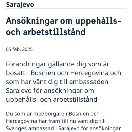
Sarajevo
Kontakt
Ansökningar om uppehålls-
Om oss
och arbetstillstånd
Data protection policy
Så stöttar vi svenska företag
Vi är en resurs för svenska företag
Aktuellt
Team Sweden
05 feb. 2025
Så kan du få stöd
Anmäl handelshinder
Förändringar gällande dig som är
bosatt i Bosnien och Hercegovina och
som har vänt dig till ambassaden i
Sarajevo för ansökningar om
uppehålls- och arbetstillstånd
Du som är medborgare i Bosnien och
Hercegovina har fram till nu vänt dig till
Sveriges ambassad i Sarajevo för ansökningar