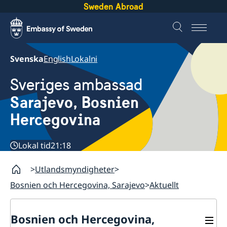
Sweden Abroad
Svenska
English
Lokalni
Sveriges ambassad
Sarajevo, Bosnien
Hercegovina
Lokal tid
21:18
Utlandsmyndigheter
Bosnien och Hercegovina, Sarajevo
Aktuellt
Bosnien och Hercegovina,