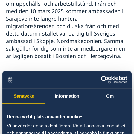
om uppehålls- och arbetstillstånd. Från och
med den 10 mars 2025 kommer ambassaden i
Sarajevo inte längre hantera
migrationsärenden och du ska från och med
detta datum i stället vända dig till Sveriges
ambassad i Skopje, Nordmakedonien. Samma
sak gäller för dig som inte är medborgare men
är lagligen bosatt i Bosnien och Hercegovina.
Detta innebär att du, för att till exempel
genomföra en intervju, passkontroll eller lämna
biometri personligen måste besöka
ambassaden i Skopje. För att boka tid eller för
Samtycke
Information
Om
att kontakta ambassaden i övriga frågor, hittar
du kontaktinformation till ambassaden i Skopje
Denna webbplats använder cookies
via denna länk.
Vi använder enhetsidentifierare för att anpassa innehållet
och annonserna till användarna, tillhandahålla funktioner