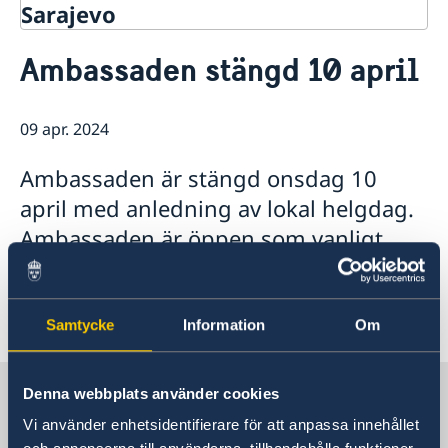
Sarajevo
Kontakt
Ambassaden stängd 10 april
Om oss
Data protection policy
Så stöttar vi svenska företag
09 apr. 2024
Vi är en resurs för svenska företag
Aktuellt
Team Sweden
Ambassaden är stängd onsdag 10
Så kan du få stöd
april med anledning av lokal helgdag.
Anmäl handelshinder
Ambassaden är öppen som vanligt
igen torsdag 11 april.
Samtycke
Information
Om
Sverige i Bosnien och
Denna webbplats använder cookies
Hercegovina
Vi använder enhetsidentifierare för att anpassa innehållet