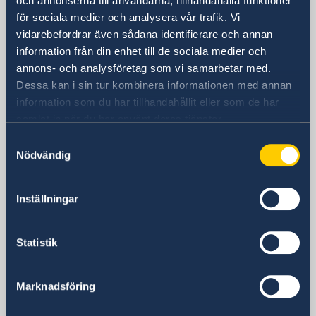
och annonserna till användarna, tillhandahålla funktioner
för sociala medier och analysera vår trafik. Vi
Sveriges ambassad
vidarebefordrar även sådana identifierare och annan
information från din enhet till de sociala medier och
Besöksadress
annons- och analysföretag som vi samarbetar med.
Embassy of Sweden
Dessa kan i sin tur kombinera informationen med annan
Ferhadija 20
information som du har tillhandahållit eller som de har
71000 Sarajevo
samlat in när du har använt deras tjänster.
Bosnien och Herzegovina
Samtyckesval
Postadress
Nödvändig
Embassy of Sweden
Ferhadija 20
71000 Sarajevo
Inställningar
Bosnien och Herzegovina
Telefonnummer
Statistik
+387 33 27 60 30
Fax
Marknadsföring
Ambassadens fax
+387-33 27 60 60