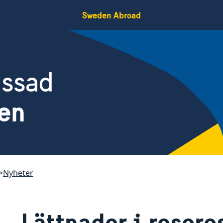
Sweden Abroad
assad
ien
Nyheter
Lättnader i resere