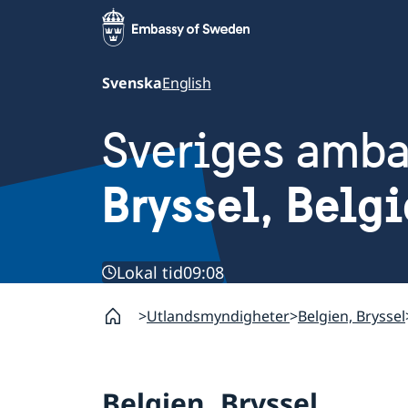
Svenska
English
Sveriges amb
Bryssel, Belg
Lokal tid
09:08
Utlandsmyndigheter
Belgien, Bryssel
Belgien, Bryssel