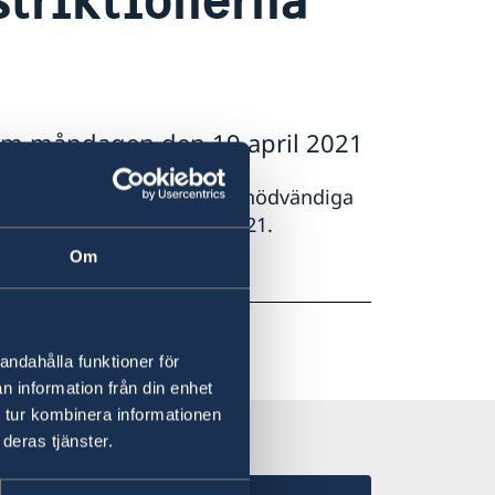
 o m måndagen den 19 april 2021
eringen förbjudit alla icke nödvändiga
u på måndag den 19 april 2021.
Om
andahålla funktioner för
n information från din enhet
 tur kombinera informationen
deras tjänster.