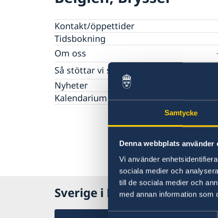
Kontakt/öppettider
Tidsbokning
Om oss
Dataskyddspolicy (GDPR)
Så stöttar vi svenska företag
Vi är en resurs för svenska företag
Nyheter
Team Sweden
Kalendarium
Så kan du få stöd
Samtycke
Svenska företag i Belgien och Luxemburg
Anmäl handelshinder
Denna webbplats använder 
Vi använder enhetsidentifierar
sociala medier och analysera 
till de sociala medier och a
Sverige i Belgien
med annan information som du 
Samtyckesval