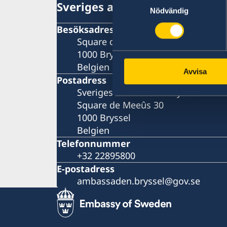
Sveriges ambassad
Nödvändig
Besöksadress
Square de Meeûs 30
1000 Bryssel
Belgien
Avvisa
Postadress
Sveriges ambassad i Bryssel
Square de Meeûs 30
1000 Bryssel
Belgien
Telefonnummer
+32 22895800
E-postadress
ambassaden.bryssel@gov.se