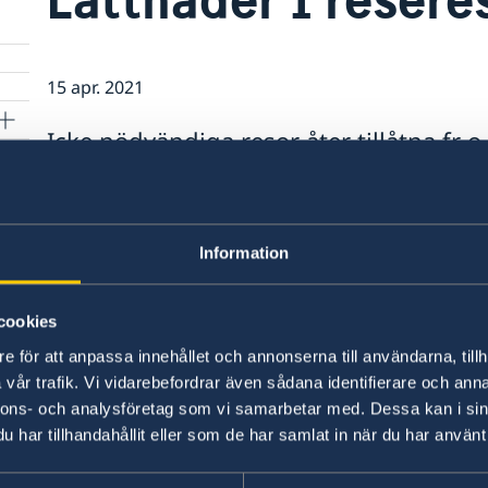
15 apr. 2021
Icke nödvändiga resor åter tillåtna fr
Sedan den 27 januari 2021 har den belgiska reg
resor till och från Belgien. Förbudet upphör n
Information
För mer information läs
här.
cookies
Senast uppdaterad 15 apr. 2021, 17.10
e för att anpassa innehållet och annonserna till användarna, tillh
vår trafik. Vi vidarebefordrar även sådana identifierare och anna
nnons- och analysföretag som vi samarbetar med. Dessa kan i sin
har tillhandahållit eller som de har samlat in när du har använt 