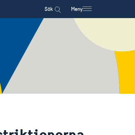
Sök
Meny
striktionerna