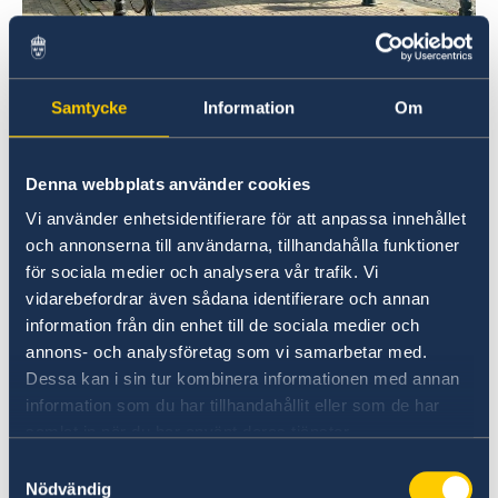
År 2000 öppnade Sverige ett honorärkonsulat i
Minsk och i november 2003 utvidgade Sverige
sin närvaro med ett sektionskontor, bemannat
Samtycke
Information
Om
med en utsänd svensk diplomat. Regeringen
fattade i december 2007 beslut om att
Denna webbplats använder cookies
uppgradera sektionskontoret till ambassad
vilket skedde 2008. Ambassaden var tillfälligt
Vi använder enhetsidentifierare för att anpassa innehållet
stängd från augusti 2012 till juli 2013.
och annonserna till användarna, tillhandahålla funktioner
för sociala medier och analysera vår trafik. Vi
Ambassaden öppnades igen i 2014.
vidarebefordrar även sådana identifierare och annan
information från din enhet till de sociala medier och
!!! Sedan september månad och tills vidare
annons- och analysföretag som vi samarbetar med.
kommer Sveriges ambassad i Moskva inte ta
Dessa kan i sin tur kombinera informationen med annan
emot ansökningar om Schengenviseringar, vare
information som du har tillhandahållit eller som de har
sig via VFS Global eller på ambassaden.
samlat in när du har använt deras tjänster.
Ambassaden avser att återgå till normal
Samtyckesval
ordning så fort som det är möjligt.
Nödvändig