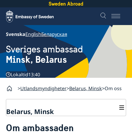
Sweden Abroad
Svenska
English
Беларуская
Sveriges ambassad
Minsk, Belarus
Lokaltid
13:40
Utlandsmyndigheter
Belarus, Minsk
Om oss
Belarus, Minsk
Kontakt
Om ambassaden
Om oss