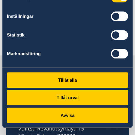
Information om att besöka Sverige (på
Inställningar
engelska)
Statistik
Senast uppdaterad 30 sep. 2024, 14.49
Marknadsföring
Sverige i Belarus
Tillåt alla
Sveriges ambassad
Besöksadress
Tillåt urval
Vulitsa Revaliutsyinaya 15
Minsk, Belarus
Avvisa
Postadress
Vulitsa Revaliutsyinaya 15