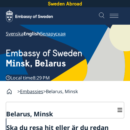
Sweden Abroad
Svenska
English
Беларуская
Embassy of Sweden
Minsk, Belarus
Local time
8:29 PM
Embassies
Belarus, Minsk
Belarus, Minsk
Contacts & Opening Hours
Ska du resa hit eller är du redan