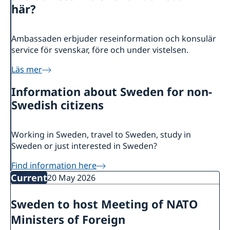
About us
här?
Embassy staff
Current
News
Ambassaden erbjuder reseinformation och konsulär
service för svenskar, före och under vistelsen.
Läs mer
Information about Sweden for non-
Swedish citizens
Working in Sweden, travel to Sweden, study in
Sweden or just interested in Sweden?
Find information here
Current
20 May 2026
Sweden to host Meeting of NATO
Ministers of Foreign