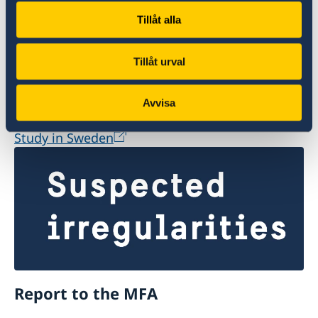
Tillåt alla
Universities in Sweden
Tillåt urval
Studyinsweden.se is the official resource on
higher education in Sweden for international
Avvisa
students.
Study in Sweden
Report to the MFA