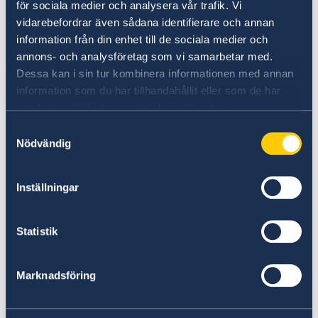
för sociala medier och analysera vår trafik. Vi
vidarebefordrar även sådana identifierare och annan
information från din enhet till de sociala medier och
annons- och analysföretag som vi samarbetar med.
Dessa kan i sin tur kombinera informationen med annan
information som du har tillhandahållit eller som de har
samlat in när du har använt deras tjänster.
Welcome to Sweden
Samtyckesval
Nödvändig
Plan your holiday on Sweden's official website
for tourism and travel information.
Inställningar
Visit Sweden
Statistik
Marknadsföring