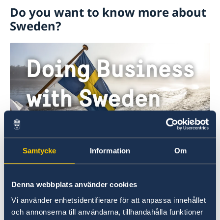
Do you want to know more about
Sweden?
Doing business with Sweden
Samtycke
Information
Om
Find comprehensive information on how to do
business with Sweden.
Denna webbplats använder cookies
Doing business with Sweden
Vi använder enhetsidentifierare för att anpassa innehållet
och annonserna till användarna, tillhandahålla funktioner