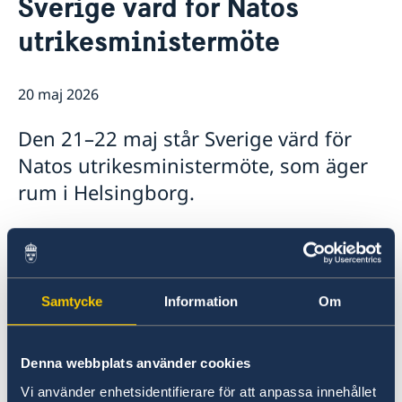
Sverige värd för Natos
Om oss
utrikesministermöte
Ambassadens personal
Så stöttar vi svenska företag
Vi är en resurs för svenska företag
Aktuellt
Team Sweden
20 maj 2026
Nyheter
Så kan du få stöd
Svenska företag i Belarus
Den 21–22 maj står Sverige värd för
Anmäl handelshinder
Natos utrikesministermöte, som äger
rum i Helsingborg.
Det är första gången som Sverige står värd för
ett Natomöte på ministernivå.
Samtycke
Information
Om
– Att Sverige tar på sig värdskapet för ett
högnivåmöte inom alliansen illustrerar våra
ambitioner som en aktiv och konstruktiv
Denna webbplats använder cookies
allierad i Nato, säger utrikesminister Maria
Vi använder enhetsidentifierare för att anpassa innehållet