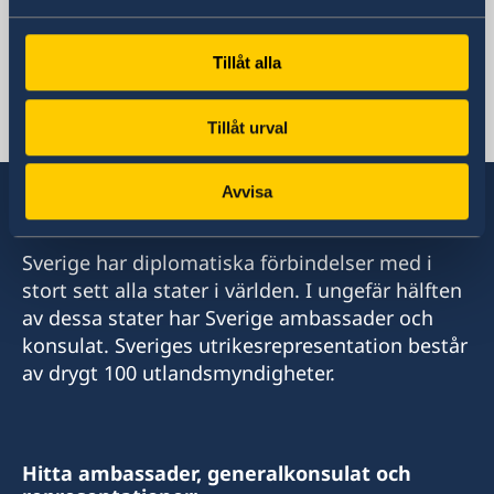
Vulitsa Revaliutsyinaya 15
Minsk, Belarus 220030
Telefonnummer
Tillåt alla
+375 17 329 17 00
E-postadress
Tillåt urval
ambassaden.minsk@gov.se
Avvisa
Sverige har diplomatiska förbindelser med i
stort sett alla stater i världen. I ungefär hälften
av dessa stater har Sverige ambassader och
konsulat. Sveriges utrikesrepresentation består
av drygt 100 utlandsmyndigheter.
Hitta ambassader, generalkonsulat och