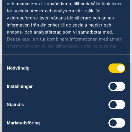
Malmer Stenergard.
och annonserna till användarna, tillhandahålla funktioner
för sociala medier och analysera vår trafik. Vi
vidarebefordrar även sådana identifierare och annan
Läs mer om Natomötet på regeringens
information från din enhet till de sociala medier och
engelska webbplats
annons- och analysföretag som vi samarbetar med.
Dessa kan i sin tur kombinera informationen med annan
information som du har tillhandahållit eller som de har
Senast uppdaterad 20 maj 2026, 14.14
samlat in när du har använt deras tjänster.
Samtyckesval
Nödvändig
Sverige i Belarus
Inställningar
Sveriges ambassad
Besöksadress
Statistik
Vulitsa Revaliutsyinaya 15
Minsk, Belarus
Marknadsföring
Postadress