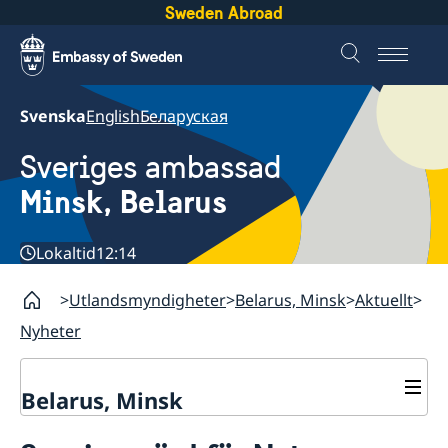
Sweden Abroad
Svenska
English
Беларуская
Sveriges ambassad
Minsk, Belarus
Lokaltid
12:14
Utlandsmyndigheter
Belarus, Minsk
Aktuellt
Nyheter
Belarus, Minsk
Kontakt