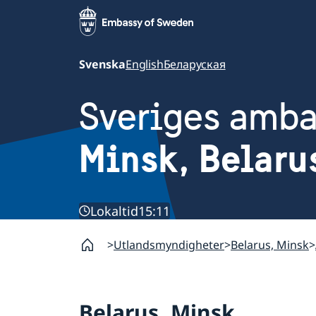
Svenska
English
Беларуская
Sveriges amb
Minsk, Belaru
Lokaltid
15:11
Utlandsmyndigheter
Belarus, Minsk
Belarus, Minsk