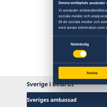
Denna webbplats använder 
Vi använder enhetsidentifierar
sociala medier och analysera 
till de sociala medier och a
med annan information som du 
Samtyckesval
Nödvändig
Avvisa
Sverige i Belarus
Sveriges ambassad