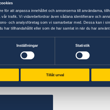
cookies
– Vi har valt att värna Sveriges och svenskars 
gör vårt land säkrare. Vi står inte ensamma i en
e för att anpassa innehållet och annonserna till användarna, tillh
Malmer Stenergard.
vår trafik. Vi vidarebefordrar även sådana identifierare och anna
nnons- och analysföretag som vi samarbetar med. Dessa kan i sin
har tillhandahållit eller som de har samlat in när du har använt 
Läs pressmeddelandet om utrikesdeklarationen
Läs hela utrikesdeklarationen på regeringen.se.
Inställningar
Statistik
Senast uppdaterad 18 feb. 2026, 13.26
Tillåt urval