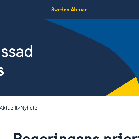
Sweden Abroad
assad
s
Aktuellt
Nyheter
Regeringens priori