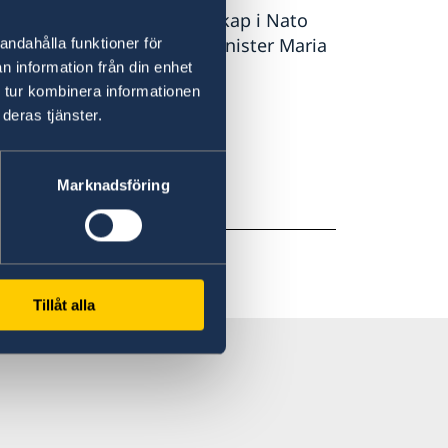
säkerhet. Sveriges medlemskap i Nato
 orolig tid, säger utrikesminister Maria
andahålla funktioner för
n information från din enhet
 tur kombinera informationen
deras tjänster.
 på regeringen.se.
Marknadsföring
Tillåt alla