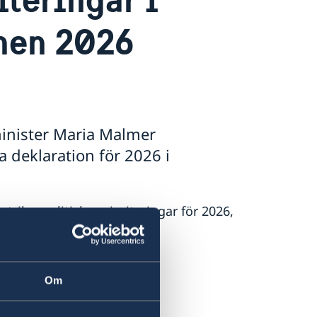
nen 2026
minister Maria Malmer
a deklaration för 2026 i
rikespolitiska prioriteringar för 2026,
:
and.
del.
Om