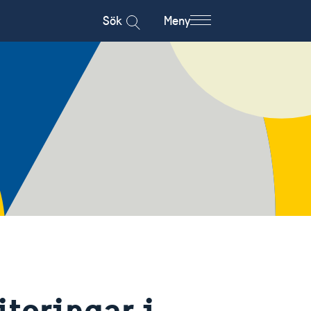
Sök
Meny
teringar i