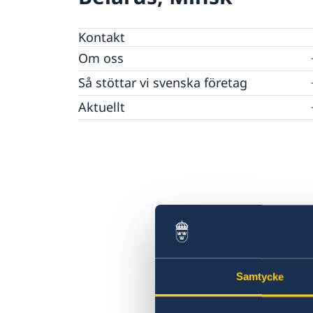
Kontakt
Om oss
Ambassadens personal
Så stöttar vi svenska företag
Vi är en resurs för svenska företag
Aktuellt
Team Sweden
Nyheter
Så kan du få stöd
Svenska företag i Belarus
Anmäl handelshinder
Samtycke