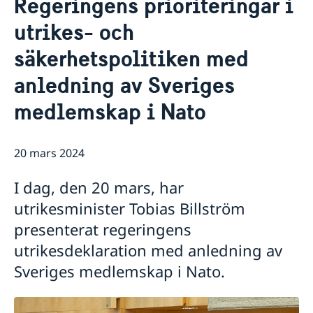
Regeringens prioriteringar i
Om oss
utrikes- och
Ambassadens personal
Så stöttar vi svenska företag
säkerhetspolitiken med
Vi är en resurs för svenska företag
Aktuellt
Team Sweden
Nyheter
anledning av Sveriges
Så kan du få stöd
Svenska företag i Belarus
medlemskap i Nato
Anmäl handelshinder
20 mars 2024
I dag, den 20 mars, har
utrikesminister Tobias Billström
presenterat regeringens
utrikesdeklaration med anledning av
Sveriges medlemskap i Nato.