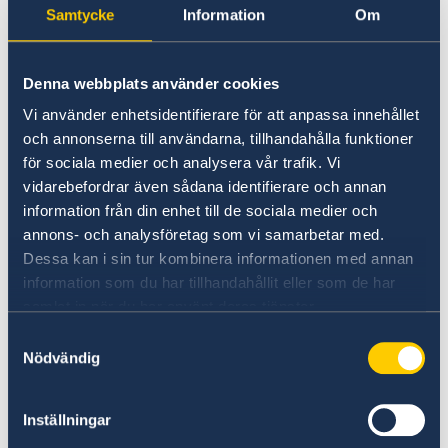
Samtycke
Information
Om
– Medlemskapet i Nato kommer att utgöra en
grundsten i Sveriges utrikes- och
Denna webbplats använder cookies
säkerhetspolitik. Sverige ska vara en trovärdig,
pålitlig och solidarisk allierad, säger
Vi använder enhetsidentifierare för att anpassa innehållet
utrikesminister Tobias Billström.
och annonserna till användarna, tillhandahålla funktioner
för sociala medier och analysera vår trafik. Vi
vidarebefordrar även sådana identifierare och annan
Som medlem i Nato kommer Sverige att
information från din enhet till de sociala medier och
engagera sig i alla Natos kärnuppgifter:
annons- och analysföretag som vi samarbetar med.
avskräckning och kollektivt försvar,
Dessa kan i sin tur kombinera informationen med annan
krishantering och säkerhetssamarbeten.
information som du har tillhandahållit eller som de har
samlat in när du har använt deras tjänster.
– Vi ska fortsätta främja grundvärden i svensk
Samtyckesval
utrikes- och säkerhetspolitik vilket innebär att
Nödvändig
vi ska stå upp för folkrätten, mänskliga
rättigheter och jämställdhet, och vara en stark
Inställningar
röst för rustningskontroll, nedrustning och