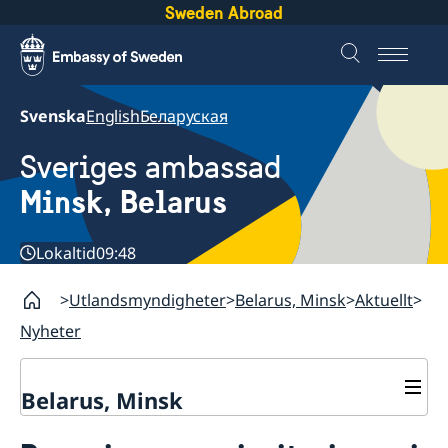
Sweden Abroad
Svenska
English
Беларуская
Sveriges ambassad
Minsk, Belarus
Lokaltid
09:48
Utlandsmyndigheter
Belarus, Minsk
Aktuellt
Nyheter
Belarus, Minsk
Kontakt