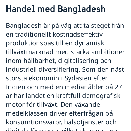
Kontakt
Handel med Bangladesh
Om oss
Ambassadens personal
Så stöttar vi svenska företag
Bangladesh är på väg att ta steget från
Vi är en resurs för svenska företag
en traditionellt kostnadseffektiv
Team Sweden
produktionsbas till en dynamisk
Så kan du få stöd
Svenska företag i Bangladesh
tillväxtmarknad med starka ambitioner
Anmäl handelshinder
inom hållbarhet, digitalisering och
Handel med Bangladesh
industriell diversifiering. Som den näst
Aktuellt
största ekonomin i Sydasien efter
Indien och med en medianålder på 27
år har landet en kraftfull demografisk
motor för tillväxt. Den växande
medelklassen driver efterfrågan på
konsumtionsvaror, hälsotjänster och
digitala lösningar, vilket skapar stora