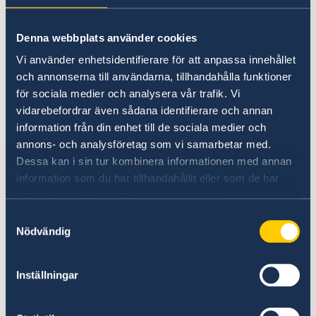
område.
Denna webbplats använder cookies
Förnybar energi – med fokus på sol, vind och
Vi använder enhetsidentifierare för att anpassa innehållet
biomassa – är en central del av landets gröna
och annonserna till användarna, tillhandahålla funktioner
omställning. Även farmaceutiska produkter och
för sociala medier och analysera vår trafik. Vi
lätt ingenjörskonst erbjuder stora möjligheter
vidarebefordrar även sådana identifierare och annan
för företag som vill etablera sig på en växande
information från din enhet till de sociala medier och
marknad. Dessutom öppnar fintech och
annons- och analysföretag som vi samarbetar med.
digitala betalningslösningar för innovation
Dessa kan i sin tur kombinera informationen med annan
inom finansiella tjänster, i takt med att
information som du har tillhandahållit eller som de har
Bangladesh blir en alltmer digital ekonomi.
samlat in när du har använt deras tjänster.
Samtyckesval
Att navigera i en komplex marknad
Nödvändig
Bangladesh är en marknad med stor potential,
men den kommer inte utan komplexitet.
Inställningar
Politisk osäkerhet och behov av strukturella
reformer kan påverka affärsklimatet.