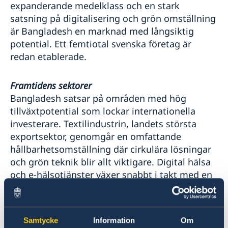
expanderande medelklass och en stark
satsning på digitalisering och grön omställning
är Bangladesh en marknad med långsiktig
potential. Ett femtiotal svenska företag är
redan etablerade.
Framtidens sektorer
Bangladesh satsar på områden med hög
tillväxtpotential som lockar internationella
investerare. Textilindustrin, landets största
exportsektor, genomgår en omfattande
hållbarhetsomställning där cirkulära lösningar
och grön teknik blir allt viktigare. Digital hälsa
och e-hälsotjänster växer snabbt i takt med en
ökande efterfrågan på moderna vårdlösningar.
IT, inklusive satsningar på artificiell intelligens
och teknologier kopplade till den fjärde
Samtycke
Information
Om
industriella revolutionen, är ett prioriterat