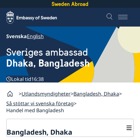
Sweden Abroad
Svenska
English
Sveriges ambassad
Dhaka, Bangladesh
Lokal tid
16:38
Utlandsmyndigheter
Bangladesh, Dhaka
Så stöttar vi svenska företag
Handel med Bangladesh
Bangladesh, Dhaka