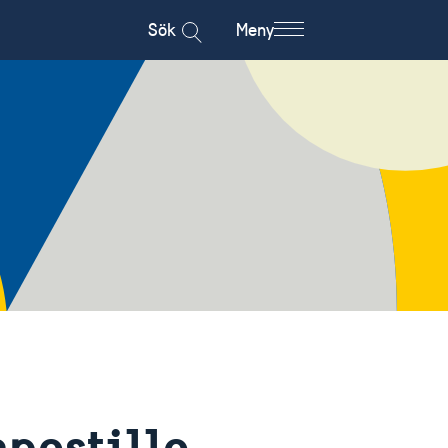
Sök
Meny
apostille