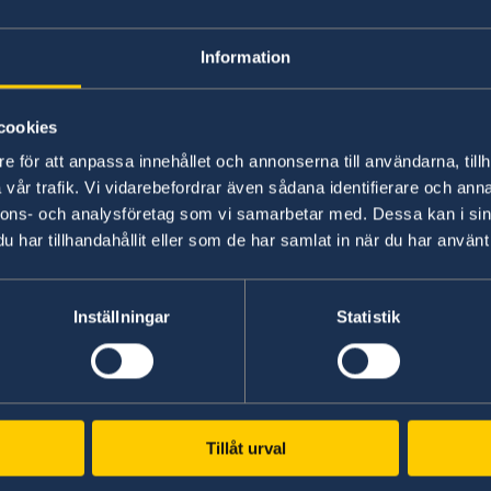
and their certified copies issued by the public 
presented to the public authorities of another
Information
Further information including link to EU R
Government website.
cookies
e för att anpassa innehållet och annonserna till användarna, tillh
vår trafik. Vi vidarebefordrar även sådana identifierare och anna
Senast uppdaterad 07 mars 2019, 13.57
nnons- och analysföretag som vi samarbetar med. Dessa kan i sin
har tillhandahållit eller som de har samlat in när du har använt 
Inställningar
Statistik
Tillåt urval