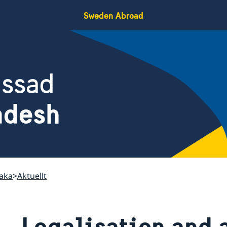
Sweden Abroad
assad
adesh
aka
Aktuellt
Legalisation and 