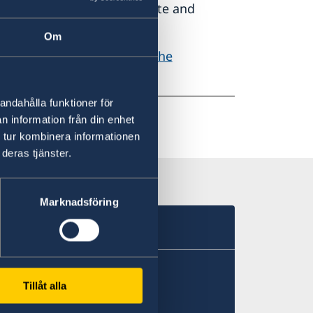
authorities of a Member State and
 Member State.
Om
egulation can be found on the
andahålla funktioner för
n information från din enhet
 tur kombinera informationen
deras tjänster.
Marknadsföring
Tillåt alla