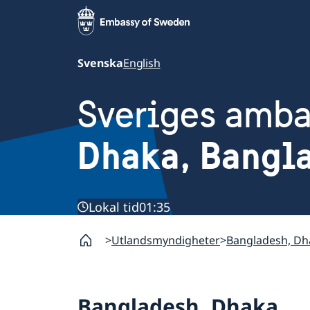
Svenska
English
Sveriges amb
Dhaka, Bangl
Lokal tid
01:35
Utlandsmyndigheter
Bangladesh, Dh
Bangladesh, Dhaka