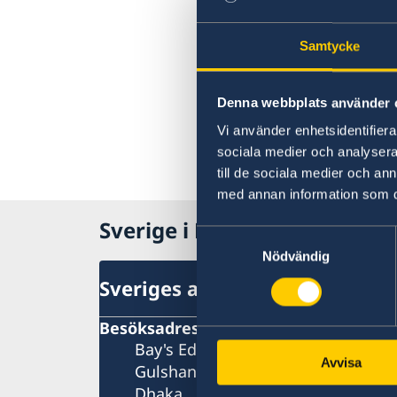
Samtycke
Denna webbplats använder 
Vi använder enhetsidentifierar
sociala medier och analysera 
till de sociala medier och a
med annan information som du 
Sverige i Bangladesh
Samtyckesval
Nödvändig
Sveriges ambassad
Besöksadress
Bay's Edgewater, 6th Floor
Avvisa
Gulshan 2
Dhaka