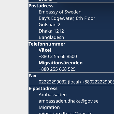
Postadress
Embassy of Sweden
Bay's Edgewater, 6th Floor
Gulshan 2
Dhaka 1212
Bangladesh
Telefonnummer
Växel
+880 2 55 66 8500
Migrationsärenden
+880 255 668 525
Fax
02222299032 (local) +8802222299032
E-postadress
Ambassaden
ambassaden.dhaka@gov.se
Migration
migration.dhaka@gov.se