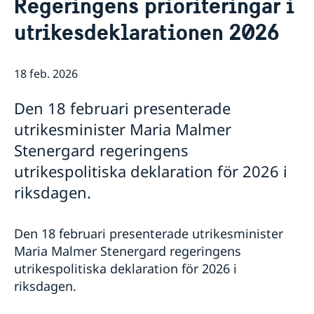
Regeringens prioriteringar i
Om oss
utrikesdeklarationen 2026
Ambassadens personal
Så stöttar vi svenska företag
Vi är en resurs för svenska företag
Aktuellt
Team Sweden
18 feb. 2026
Så kan du få stöd
Svenska företag i Bangladesh
Den 18 februari presenterade
Anmäl handelshinder
utrikesminister Maria Malmer
Handel med Bangladesh
Stenergard regeringens
utrikespolitiska deklaration för 2026 i
riksdagen.
Den 18 februari presenterade utrikesminister
Maria Malmer Stenergard regeringens
utrikespolitiska deklaration för 2026 i
riksdagen.