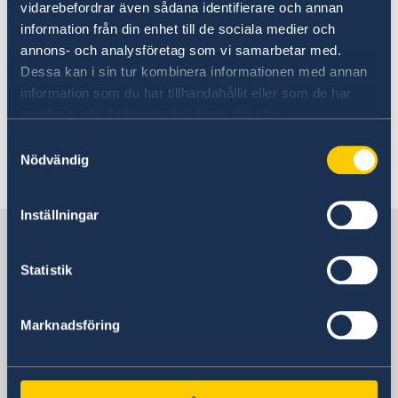
Läs pressmeddelandet om utrikesdeklarationen
vidarebefordrar även sådana identifierare och annan
på regeringen.se.
information från din enhet till de sociala medier och
annons- och analysföretag som vi samarbetar med.
Läs hela utrikesdeklarationen på regeringen.se.
Dessa kan i sin tur kombinera informationen med annan
information som du har tillhandahållit eller som de har
samlat in när du har använt deras tjänster.
Samtyckesval
Nödvändig
Senast uppdaterad 18 feb. 2026, 15.55
Inställningar
Sverige i Bangladesh
Statistik
Sveriges ambassad
Marknadsföring
Besöksadress
Bay's Edgewater, 6th Floor
Gulshan 2