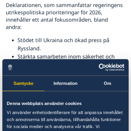
Deklarationen, som sammanfattar regeringens
utrikespolitiska prioriteringar för 2026,
innehåller ett antal fokusområden, bland
andra:
Stödet till Ukraina och ökad press på
Ryssland.
Stärkta samarbeten inom säkerhet och
handel.
Jämställdhet och kvinnors egenmakt.
Samtycke
Information
Om
– Vi har valt att värna Sveriges och svenskars
säkerhet. Sveriges medlemskap i Nato gör vårt
land säkrare. Vi står inte ensamma i en orolig
Denna webbplats använder cookies
tid, säger utrikesminister Maria Malmer
Vi använder enhetsidentifierare för att anpassa innehållet
Stenergard.
och annonserna till användarna, tillhandahålla funktioner
för sociala medier och analysera vår trafik. Vi