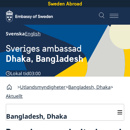
Sweden Abroad
Svenska
English
Sveriges ambassad
Dhaka, Bangladesh
Lokal tid
03:00
Utlandsmyndigheter
Bangladesh, Dhaka
Aktuellt
Bangladesh, Dhaka
Kontakt