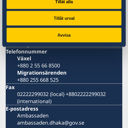
Dhaka
Tillåt alla
Postadress
Embassy of Sweden
Tillåt urval
Bay's Edgewater, 6th Floor
Gulshan 2
Avvisa
Dhaka 1212
Bangladesh
Telefonnummer
Växel
+880 2 55 66 8500
Migrationsärenden
+880 255 668 525
Fax
02222299032 (local) +8802222299032
(international)
E-postadress
Ambassaden
ambassaden.dhaka@gov.se