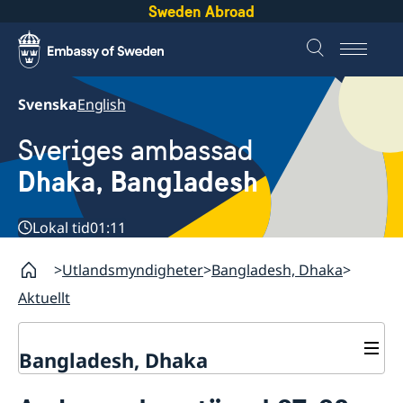
Sweden Abroad
Svenska
English
Sveriges ambassad
Dhaka, Bangladesh
Lokal tid
01:11
Utlandsmyndigheter
Bangladesh, Dhaka
Aktuellt
Bangladesh, Dhaka
Kontakt