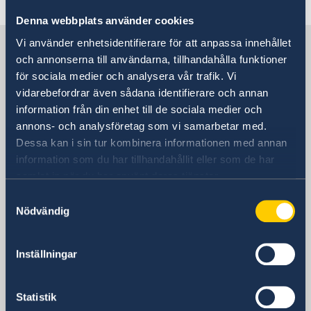
Denna webbplats använder cookies
Vi använder enhetsidentifierare för att anpassa innehållet
Sverige i Bangladesh
och annonserna till användarna, tillhandahålla funktioner
för sociala medier och analysera vår trafik. Vi
Sveriges ambassad
vidarebefordrar även sådana identifierare och annan
information från din enhet till de sociala medier och
Besöksadress
annons- och analysföretag som vi samarbetar med.
Bay's Edgewater, 6th Floor
Dessa kan i sin tur kombinera informationen med annan
Gulshan 2
information som du har tillhandahållit eller som de har
Dhaka
samlat in när du har använt deras tjänster.
Postadress
Samtyckesval
Embassy of Sweden
Nödvändig
Bay's Edgewater, 6th Floor
Gulshan 2
Inställningar
Dhaka 1212
Bangladesh
Telefonnummer
Statistik