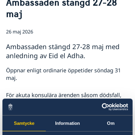
Ambassaden stängd 27-28
Om oss
maj
Ambassadens personal
Så stöttar vi svenska företag
Vi är en resurs för svenska företag
Aktuellt
Team Sweden
26 maj 2026
Så kan du få stöd
Svenska företag i Bangladesh
Ambassaden stängd 27-28 maj med
Anmäl handelshinder
anledning av Eid el Adha.
Handel med Bangladesh
Öppnar enligt ordinarie öppetider söndag 31
maj.
För akuta konsulära ärenden såsom dödsfall,
allvarlig sjukdom eller frihetsberövande
vänligen kontakta UD:s konsulära jour: +46 8
405 50 05.
Samtycke
Information
Om
Senast uppdaterad 26 maj 2026, 17.12