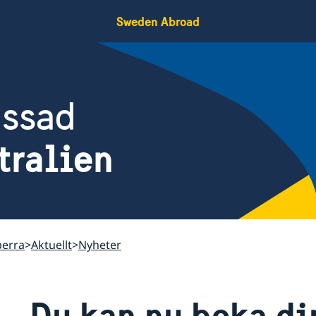
Sweden Abroad
assad
tralien
berra
Aktuellt
Nyheter
Du kan nu boka di