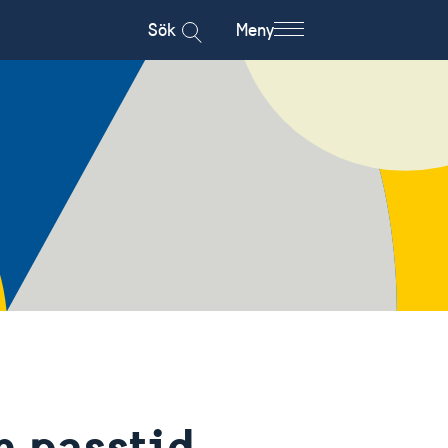
Sök
Meny
n passtid