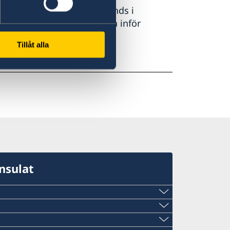
nationellt id-kort utomlands i
h vad du behöver förbereda inför
Tillåt alla
nsulat