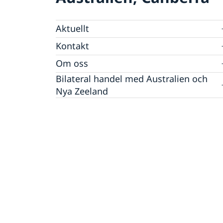
Aktuellt
Nyheter
Kontakt
Kalendarium på engelska
Helgdagar
Om oss
Ambassadören
Bilateral handel med Australien och
Jobbmöjligheter
Nya Zeeland
Team Sweden
Anmäl handelshinder
Made with Sweden i Australien
Made with Sweden på Nya Zeeland
Business Climate Survey