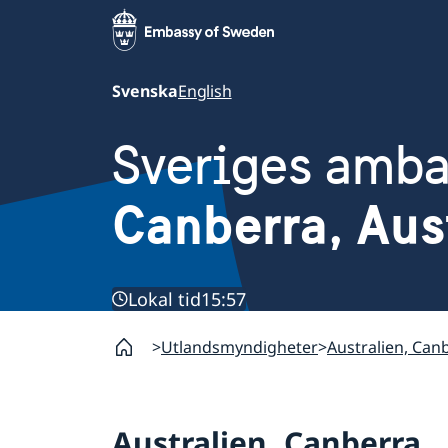
Svenska
English
Sveriges amb
Canberra, Aus
Lokal tid
15:57
Utlandsmyndigheter
Australien, Can
Australien, Canberra