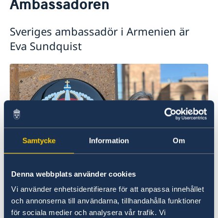
Ambassadören
Om oss
Ambassadören
Sveriges ambassadör i Armenien är
Så stöttar vi svenska företag
Eva Sundquist
Team Sweden
Aktuellt
Så kan du få stöd
Nyheter
Svenska företag i Armenien
Anmäl handelshinder
Röstmottagning EU-Val 2024
ArtNexus
Samtycke
Information
Om
Denna webbplats använder cookies
Vi använder enhetsidentifierare för att anpassa innehållet
och annonserna till användarna, tillhandahålla funktioner
för sociala medier och analysera vår trafik. Vi