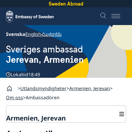
Sweden Abroad
Svenska
English
Հայերեն
Sveriges ambassad
Jerevan, Armenien
Lokaltid
18:49
Utlandsmyndigheter
Armenien, Jerevan
Om oss
Ambassadören
Armenien, Jerevan
Kontakt