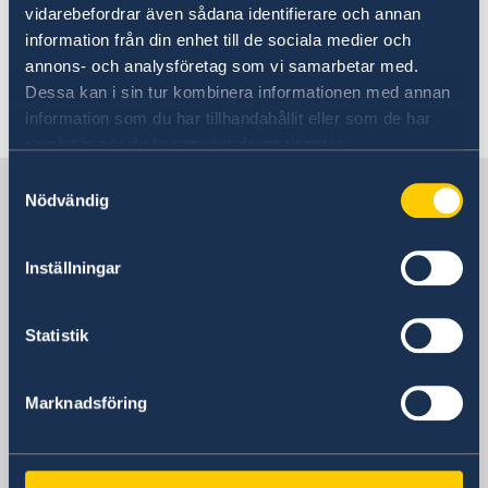
vidarebefordrar även sådana identifierare och annan
information från din enhet till de sociala medier och
annons- och analysföretag som vi samarbetar med.
Dessa kan i sin tur kombinera informationen med annan
Senast uppdaterad 15 aug. 2025, 11.12
information som du har tillhandahållit eller som de har
samlat in när du har använt deras tjänster.
Samtyckesval
Sverige i Armenien
Nödvändig
Sveriges ambassad
Inställningar
Besöksadress
Statistik
Yerevan Plaza Business Centre
9 Grigor Lusavorich Street
Yerevan 0015, Armenia
Marknadsföring
Telefonnummer
+374 10 59 55 00