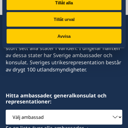
Tillåt alla
E-postadress
ambassaden.jerevan@gov.se
Tillåt urval
Avvisa
Sverige har diplomatiska förbindelser med i
stort sett alla stater i världen. I ungefär hälften
av dessa stater har Sverige ambassader och
konsulat. Sveriges utrikesrepresentation består
av drygt 100 utlandsmyndigheter.
Hitta ambassader, generalkonsulat och
representationer:
Välj
ambassad