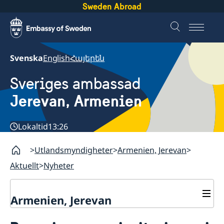
Sweden Abroad
Svenska
English
Հայերեն
Sveriges ambassad
Jerevan, Armenien
Lokaltid
13:26
Utlandsmyndigheter
Armenien, Jerevan
Aktuellt
Nyheter
Armenien, Jerevan
Kontakt