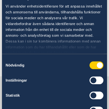
Vi använder enhetsidentifierare för att anpassa innehållet
Photo: Anders Löwdin/Riksdagen
och annonserna till användarna, tillhandahålla funktioner
för sociala medier och analysera vår trafik. Vi
vidarebefordrar även sådana identifierare och annan
information från din enhet till de sociala medier och
Ta del av och läs
annons- och analysföretag som vi samarbetar med.
Dessa kan i sin tur kombinera informationen med annan
utrikesdeklarationen 2023.
information som du har tillhandahållit eller som de har
samlat in när du har använt deras tjänster.
Tal: Utrikesdeklarationen på regeringens
webbplats
Samtyckesval
Nödvändig
Pressmeddelande om utrikesdeklarationen på
regeringens webbplats
Inställningar
Sverige i Armenien
Statistik
Sveriges ambassad