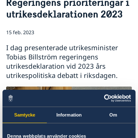
Regeringens prioriteringar i
Om oss
utrikesdeklarationen 2023
Ambassadören
Så stöttar vi svenska företag
Team Sweden
Aktuellt
Så kan du få stöd
15 feb. 2023
Nyheter
Svenska företag i Armenien
Anmäl handelshinder
Röstmottagning EU-Val 2024
I dag presenterade utrikesminister
ArtNexus
Tobias Billström regeringens
utrikesdeklaration vid 2023 års
utrikespolitiska debatt i riksdagen.
Samtycke
Information
Om
Denna webbplats använder cookies