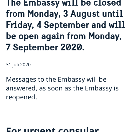
The Embassy will be closed
Om oss
from Monday, 3 August until
Ambassadören
Så stöttar vi svenska företag
Friday, 4 September and will
Team Sweden
Aktuellt
Så kan du få stöd
be open again from Monday,
Nyheter
Svenska företag i Armenien
Anmäl handelshinder
Röstmottagning EU-Val 2024
7 September 2020.
ArtNexus
31 juli 2020
Messages to the Embassy will be
answered, as soon as the Embassy is
reopened.
For urgent consular