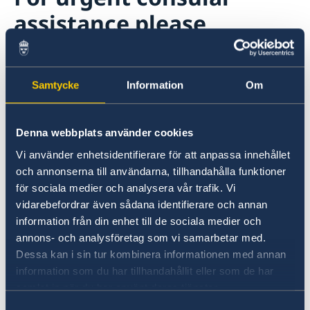
assistance please
contact:
The Consular Emergency Centre in Stockholm.
Samtycke
Information
Om
Denna webbplats använder cookies
The Centre is available for consular support
Vi använder enhetsidentifierare för att anpassa innehållet
24/7
och annonserna till användarna, tillhandahålla funktioner
för sociala medier och analysera vår trafik. Vi
Tel:
+46 8 405 50 05
, e-mail: ud-jouren@gov.se
vidarebefordrar även sådana identifierare och annan
information från din enhet till de sociala medier och
The Embassy of Germany in Yerevan
annons- och analysföretag som vi samarbetar med.
Dessa kan i sin tur kombinera informationen med annan
information som du har tillhandahållit eller som de har
Address: 29, Charents Street, tel:
samlat in när du har använt deras tjänster.
+374 10 586 591
, e-mail: info@eriw.diplo.de
Samtyckesval