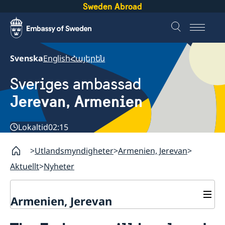
Sweden Abroad
Svenska
English
Հայերեն
Sveriges ambassad
Jerevan, Armenien
Lokaltid
02:15
Utlandsmyndigheter
Armenien, Jerevan
Aktuellt
Nyheter
Armenien, Jerevan
Kontakt