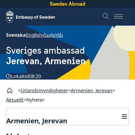
Sweden Abroad
Svenska
English
Հայերեն
Sveriges ambassad
Jerevan, Armenien
Lokaltid
08:20
Utlandsmyndigheter
Armenien, Jerevan
Aktuellt
Nyheter
Armenien, Jerevan
Kontakt