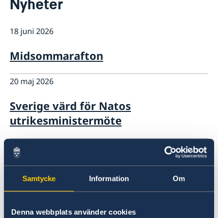
Nyheter
Om oss
Ambassadören
Så stöttar vi svenska företag
18 juni 2026
Team Sweden
Aktuellt
Så kan du få stöd
Midsommarafton
Nyheter
Svenska företag i Armenien
Anmäl handelshinder
Röstmottagning EU-Val 2024
ArtNexus
20 maj 2026
Sverige värd för Natos
utrikesministermöte
26 mars 2026
Ambassaden stängd över
Samtycke
Information
Om
påskhelgen
18 feb. 2026
Denna webbplats använder cookies