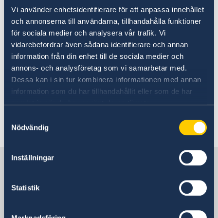
Vi använder enhetsidentifierare för att anpassa innehållet
Regeringens prioriteringar i
och annonserna till användarna, tillhandahålla funktioner
utrikesdeklarationen 2026
för sociala medier och analysera vår trafik. Vi
vidarebefordrar även sådana identifierare och annan
information från din enhet till de sociala medier och
17 dec. 2025
annons- och analysföretag som vi samarbetar med.
Ändrade öppettider under jul- och
Dessa kan i sin tur kombinera informationen med annan
information som du har tillhandahållit eller som de har
nyårshelgerna: december 2025 –
samlat in när du har använt deras tjänster.
januari 2026
Samtyckesval
Nödvändig
1
2
3
4
5
...
19
20
»
Inställningar
Sverige i Armenien
Statistik
Sveriges ambassad
Besöksadress
Marknadsföring