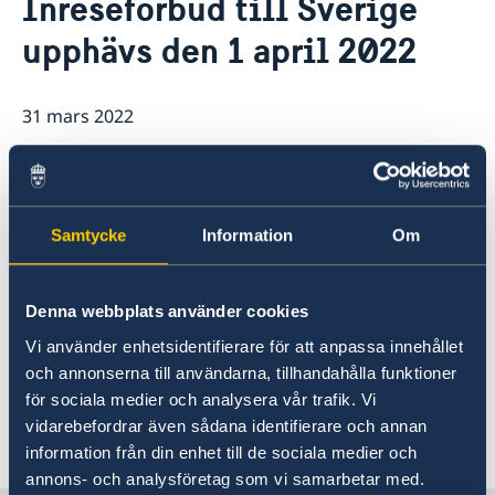
Inreseförbud till Sverige
Om oss
upphävs den 1 april 2022
Ambassadören
Så stöttar vi svenska företag
Team Sweden
Aktuellt
Så kan du få stöd
31 mars 2022
Nyheter
Svenska företag i Armenien
Anmäl handelshinder
Röstmottagning EU-Val 2024
Regeringen har beslutat att helt
ArtNexus
upphäva inreseförbudet till Sverige
från och med den 1 april 2022. Krav på
Samtycke
Information
Om
att visa upp vaccinations- och testintyg
vid inresa till Sverige tas också bort.
Denna webbplats använder cookies
Vi använder enhetsidentifierare för att anpassa innehållet
Viseringsansökan ska göras genom något av
och annonserna till användarna, tillhandahålla funktioner
Embassy of Germany in Yerevan.
för sociala medier och analysera vår trafik. Vi
vidarebefordrar även sådana identifierare och annan
Senast uppdaterad 31 mars 2022, 16.12
information från din enhet till de sociala medier och
annons- och analysföretag som vi samarbetar med.