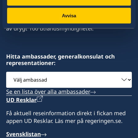
stort sett alla stater i världen. I ungefär hälften
av dessa stater har Sverige ambassader och
Avvisa
konsulat. Sveriges utrikesrepresentation består
av drygt 100 utlandsmyndigheter.
Hitta ambassader, generalkonsulat och
representationer:
Välj
ambassad
Se en lista över alla ambassader
UD Resklar
Få aktuell reseinformation direkt i fickan med
appen UD Resklar. Läs mer på regeringen.se.
Svensklistan