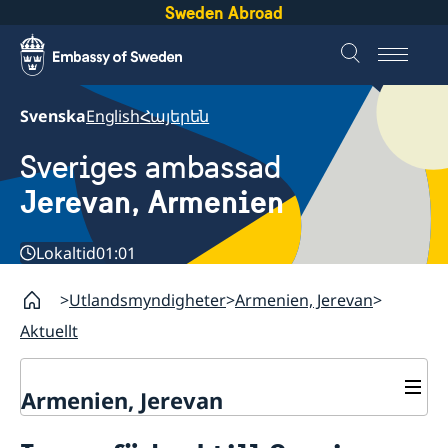
Sweden Abroad
Svenska
English
Հայերեն
Sveriges ambassad
Jerevan, Armenien
Lokaltid
01:01
Utlandsmyndigheter
Armenien, Jerevan
Aktuellt
Armenien, Jerevan
Kontakt