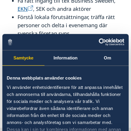
Få rätt ingång till tex Business Sweden,
EKN
, SEK och andra aktörer
Förstå lokala förutsättningar, träffa rätt
personer och delta i evenemang där
svenska företag syns.
Många ambassader och konsulat har fina
och representativa lokaler som kan hyras
av svenska aktörer .
Samtycke
Information
Om
Som del i uppdraget att stärka
Sverigebilden utomlands arbetar vi med
Denna webbplats använder cookies
breda projekt som ofta inkluderar svenska
Vi använder enhetsidentifierare för att anpassa innehållet
företag – hör av dig så berättar vi mer.
och annonserna till användarna, tillhandahålla funktioner
för sociala medier och analysera vår trafik. Vi
vidarebefordrar även sådana identifierare och annan
Senast uppdaterad 17 dec. 2025, 15.58
information från din enhet till de sociala medier och
annons- och analysföretag som vi samarbetar med.
Dessa kan i sin tur kombinera informationen med annan