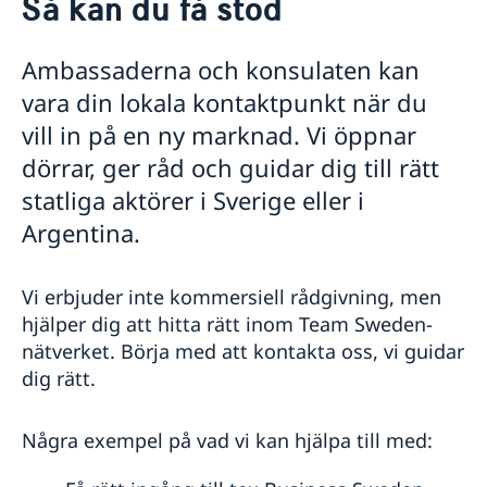
Så kan du få stöd
Om oss
Så stöttar vi svenska företag
Ambassaderna och konsulaten kan
Vi är en resurs för svenska företag
Team Sweden
vara din lokala kontaktpunkt när du
Så kan du få stöd
vill in på en ny marknad. Vi öppnar
Svenska företag i Argentina
dörrar, ger råd och guidar dig till rätt
Svenska företag i Paraguay
statliga aktörer i Sverige eller i
Svenska företag i Uruguay
Anmäl handelshinder
Argentina.
Aktuellt
Nyheter
Vi erbjuder inte kommersiell rådgivning, men
hjälper dig att hitta rätt inom Team Sweden-
nätverket.
Börja med att kontakta oss, vi guidar
dig rätt.
Några exempel på vad vi kan hjälpa till med: