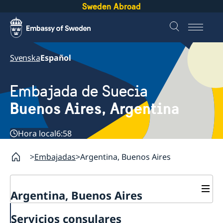
Sweden Abroad
Svenska
Español
Embajada de Suecia
Buenos Aires, Argentina
Hora local
6:58
Embajadas
Argentina, Buenos Aires
Argentina, Buenos Aires
Contacto y horarios
Servicios consulares
Sobre la Embajada