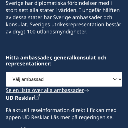
Sverige har diplomatiska förbindelser med i
+54 9 2901 646428
Mobil:
Adress:
stort sett alla stater i världen. I ungefär hälften
info@suecia.consuladouy.com
La Rioja 355
E-post:
av dessa stater har Sverige ambassader och
+595 972 256252
3360 Oberá, Misiones
Rambla 25 de Agosto 318, Apto. 802, esq. Colón
konsulat. Sveriges utrikesrepresentation består
finsueushuaia@gmail.com
Argentina
y Solís
av drygt 100 utlandsmyndigheter.
E-mail:
11000 Montevideo
Adress:
Honorärkonsul
consulado.suecia@rieder.com.py
Uruguay
Gobernador Paz 1569
Mónica Erasmie
V9410BBE Ushuaia, Tierra del Fuego
Rieder & Cía
Vänligen boka tid via mail innan besök.
Hitta ambassader, generalkonsulat och
Argentina
representationer:
Avenida Perú N° 1098 y Artigas
Barrio Las Mercedes, Asunción
Telefontider: måndag, onsdag och fredag kl. 15
Välj
Vänligen boka tid via mejl eller whatsapp innan
Paraguay
- 16
ambassad
besök.
Se en lista över alla ambassader
Öppettider: måndag till fredag kl. 7.30-12.00
Honorär generalkonsul
Honorärkonsul
UD Resklar
Leonardo Couto Núñez
Telefontid: onsdagar kl. 9.00-11.00
Maria E. Giró
Få aktuell reseinformation direkt i fickan med
Assistent till konsuln
appen UD Resklar. Läs mer på regeringen.se.
Konsulatet är stängt på Paraguays nationella
helgdagar.