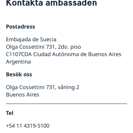
Kontakta ambassaden
Om oss
Så stöttar vi svenska företag
Vi är en resurs för svenska företag
Aktuellt
Postadress
Team Sweden
Nyheter
Så kan du få stöd
Embajada de Suecia
Svenska företag i Argentina
Olga Cossettini 731, 2do. piso
Svenska företag i Paraguay
Svenska företag i Uruguay
C1107CDA Ciudad Autónoma de Buenos Aires
Anmäl handelshinder
Argentina
Besök oss
Olga Cossettini 731, våning 2
Buenos Aires
Tel
+54 11 4319-5100