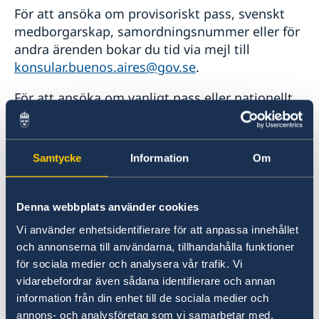
För att ansöka om provisoriskt pass, svenskt
medborgarskap, samordningsnummer eller för
andra ärenden bokar du tid via mejl till
konsular.buenos.aires@gov.se
.
För att ansöka om vanligt pass eller nationellt
id-kort bokar du tid genom
ambassadens
tidsbokningssystem
.
Samtycke
Information
Om
Ambassaden är stängd under följande
helgdagar 2026
1 januari
Denna webbplats använder cookies
Nyårsdagen
Vi använder enhetsidentifierare för att anpassa innehållet
och annonserna till användarna, tillhandahålla funktioner
16 februari
för sociala medier och analysera vår trafik. Vi
Karneval
vidarebefordrar även sådana identifierare och annan
information från din enhet till de sociala medier och
17 februari
annons- och analysföretag som vi samarbetar med.