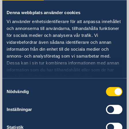
Sverige i Argentina
Denna webbplats använder cookies
Vi använder enhetsidentifierare för att anpassa innehållet
Sveriges ambassad
och annonserna till användarna, tillhandahålla funktioner
för sociala medier och analysera vår trafik. Vi
Besöksadress
vidarebefordrar även sådana identifierare och annan
Olga Cossettini 731, våning 2
information från din enhet till de sociala medier och
Buenos Aires
annons- och analysföretag som vi samarbetar med.
Postadress
Dessa kan i sin tur kombinera informationen med annan
Embajada de Suecia
information som du har tillhandahållit eller som de har
Olga Cossettini 731, 2do. piso
samlat in när du har använt deras tjänster.
C1107CDA Ciudad Autónoma de Buenos
Samtyckesval
Aires
Nödvändig
Argentina
Telefonnummer
+54 11 4319-5100
Inställningar
Fax
+54 11 4319 5199
Statistik