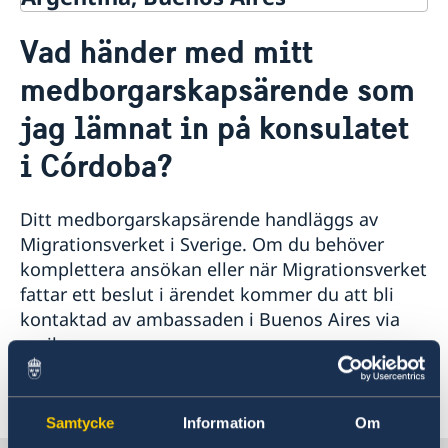
Kontakt & öppettider
Vad händer med mitt
Om oss
Så stöttar vi svenska företag
medborgarskapsärende som
Vi är en resurs för svenska företag
Aktuellt
jag lämnat in på konsulatet
Team Sweden
Nyheter
Så kan du få stöd
i Córdoba?
Svenska företag i Argentina
Svenska företag i Paraguay
Ditt medborgarskapsärende handläggs av
Svenska företag i Uruguay
Migrationsverket i Sverige. Om du behöver
Anmäl handelshinder
komplettera ansökan eller när Migrationsverket
fattar ett beslut i ärendet kommer du att bli
kontaktad av ambassaden i Buenos Aires via
mejl.
Senast uppdaterad 17 juli 2024, 09.44
Samtycke
Information
Om