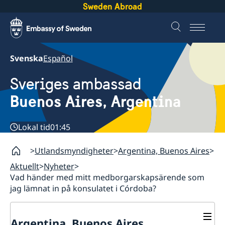
Sweden Abroad
Svenska
Español
Sveriges ambassad
Buenos Aires, Argentina
Lokal tid
01:45
Utlandsmyndigheter
Argentina, Buenos Aires
Aktuellt
Nyheter
Vad händer med mitt medborgarskapsärende som
jag lämnat in på konsulatet i Córdoba?
Argentina, Buenos Aires