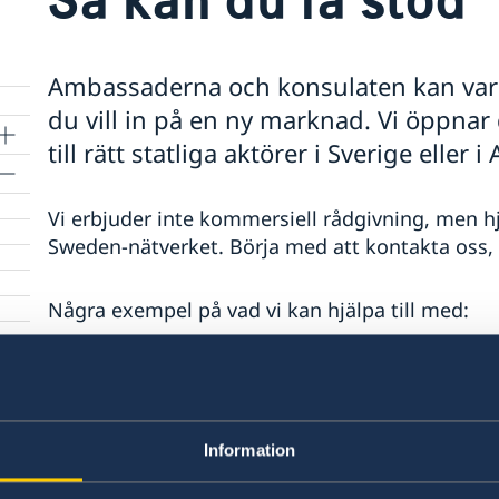
Ambassaderna och konsulaten kan vara
du vill in på en ny marknad. Vi öppnar 
till rätt statliga aktörer i Sverige eller
Vi erbjuder inte kommersiell rådgivning, men hj
Sweden-nätverket.
Börja med att kontakta oss, v
Några exempel på vad vi kan hjälpa till med:
Få rätt ingång till tex Business Sweden,
EK
Förstå lokala förutsättningar, träffa rätt 
svenska företag syns.
Information
Många ambassader och konsulat har fina o
hyras av svenska aktörer .