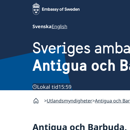
Svenska
English
Sveriges amb
Antigua och 
Lokal tid
15:59
Utlandsmyndigheter
Antigua och Ba
Antigua och Barbuda,