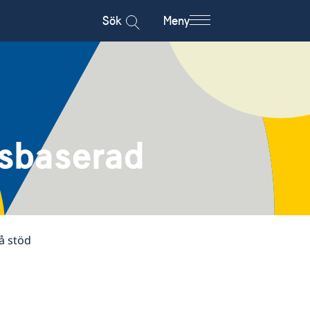
Sök
Meny
sbaserad
å stöd