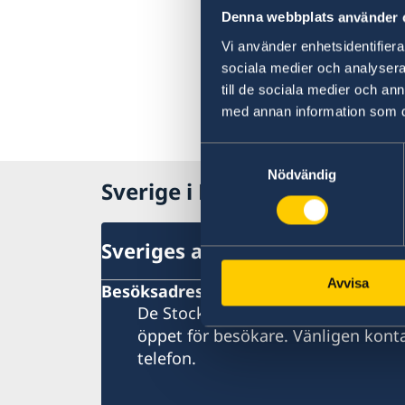
Denna webbplats använder 
Vi använder enhetsidentifierar
sociala medier och analysera 
till de sociala medier och a
med annan information som du 
Samtyckesval
Nödvändig
Sverige i Karibien
Sveriges ambassad (Stockhol
Avvisa
Besöksadress
De Stockholmsbaserade utlandsmy
öppet för besökare. Vänligen konta
telefon.