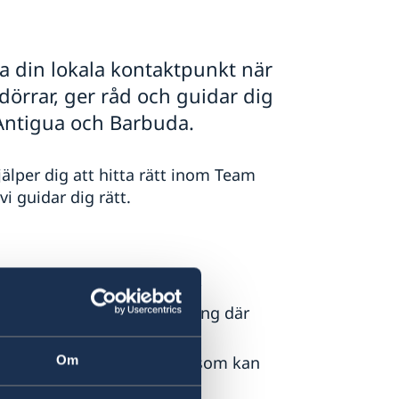
 din lokala kontaktpunkt när
dörrar, ger råd och guidar dig
 i Antigua och Barbuda.
älper dig att hitta rätt inom Team
i guidar dig rätt.
N
, SEK och andra aktörer
personer och delta i evenemang där
Om
ch representativa lokaler som kan