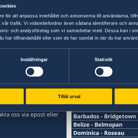
Som del i uppdraget att stärka Sverigebil
cookies
projekt som ofta inkluderar svenska företag
e för att anpassa innehållet och annonserna till användarna, tillh
vår trafik. Vi vidarebefordrar även sådana identifierare och anna
nnons- och analysföretag som vi samarbetar med. Dessa kan i sin
har tillhandahållit eller som de har samlat in när du har använt 
Senast uppdaterad 08 jan. 2026, 08.03
Inställningar
Statistik
msbaserad)
Svenska konsulat
Tillåt urval
Antigua och Barbuda - 
ndigheterna har inte
Telefonnummer konsulat
Bahamas - Nassau
kta oss via epost eller
Telefonnummer konsulat
Barbados - Bridgetown
+1 (268)562 5050
Telefonnummer konsulat
Belize - Belmopan
1-242-326 28 17
Telefonnummer
Dominica - Roseau
Emailadress konsulat
+1-246-537-1000