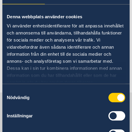
Photo: Anders Löwdin/Riksdagen
Denna webbplats använder cookies
Vi använder enhetsidentifierare för att anpassa innehållet
och annonserna till användarna, tillhandahålla funktioner
för sociala medier och analysera vår trafik. Vi
Ta del av och läs
vidarebefordrar även sådana identifierare och annan
utrikesdeklarationen 2023.
information från din enhet till de sociala medier och
annons- och analysföretag som vi samarbetar med.
Tal: Utrikesdeklarationen på regeringens
Dessa kan i sin tur kombinera informationen med annan
webbplats
information som du har tillhandahållit eller som de har
Pressmeddelande om utrikesdeklarationen på
samlat in när du har använt deras tjänster.
regeringens webbplats
Samtyckesval
Nödvändig
Sverige i Albanien
Inställningar
Sveriges ambassad