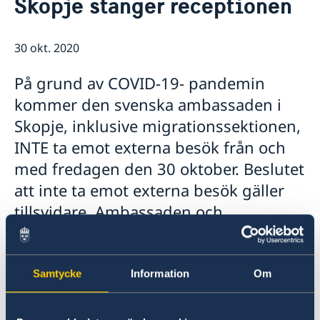
Skopje stänger receptionen
Om oss
Ambassadör
Så stöttar vi svenska företag
30 okt. 2020
Vi är en resurs för svenska företag
Aktuellt
Team Sweden
Nyheter
På grund av COVID-19- pandemin
Så kan du få stöd
kommer den svenska ambassaden i
Svenska företag i Albanien
Anmäl handelshinder
Skopje, inklusive migrationssektionen,
INTE ta emot externa besök från och
med fredagen den 30 oktober. Beslutet
att inte ta emot externa besök gäller
tillsvidare. Ambassaden och
migrationssektionen kan nås under
telefontider samt via e-post.
Samtycke
Information
Om
Ambassadens reception har telefontid 09.00-
12.00, måndag till fredag +389 2 7880. E-post: