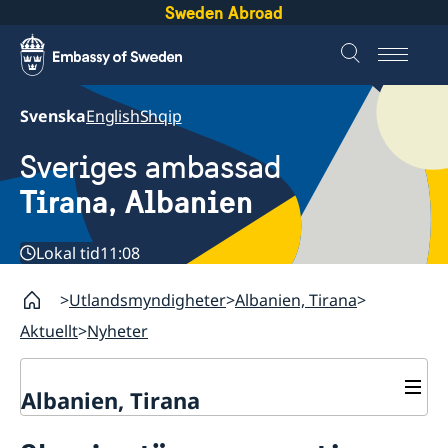
Sweden Abroad
Svenska
English
Shqip
Sveriges ambassad
Tirana, Albanien
Lokal tid
11:08
Utlandsmyndigheter
Albanien, Tirana
Aktuellt
Nyheter
Albanien, Tirana
Kontakt