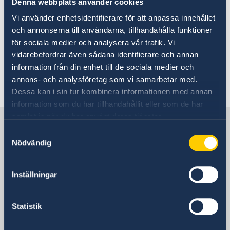
Denna webbplats använder cookies
ambassaden.skopje@gov.se
Vi använder enhetsidentifierare för att anpassa innehållet
och annonserna till användarna, tillhandahålla funktioner
Migrationssektionens telefontid är 14.00-15.00,
för sociala medier och analysera vår trafik. Vi
måndag, tisdag, onsdag, och torsdag. E-post:
vidarebefordrar även sådana identifierare och annan
ambassaden.skopje-visum@gov.se
information från din enhet till de sociala medier och
annons- och analysföretag som vi samarbetar med.
Senast uppdaterad 30 okt. 2020, 08.40
Dessa kan i sin tur kombinera informationen med annan
information som du har tillhandahållit eller som de har
samlat in när du har använt deras tjänster.
Sverige i Albanien
Samtyckesval
Nödvändig
Sveriges ambassad
Inställningar
Besöksadress
Rruga Pjeter Budi No. 56
Tirana
Statistik
Postadress