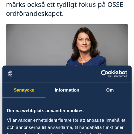
märks också ett tydligt fokus på OSSE-
ordförandeskapet.
Samtycke
Information
Om
Denna webbplats använder cookies
– I årets utrikesdeklaration ligger fokus på det
Vi använder enhetsidentifierare för att anpassa innehållet
svenska OSSE-ordförandeskapet och att
och annonserna till användarna, tillhandahålla funktioner
leverera på och utveckla de initiativ som redan