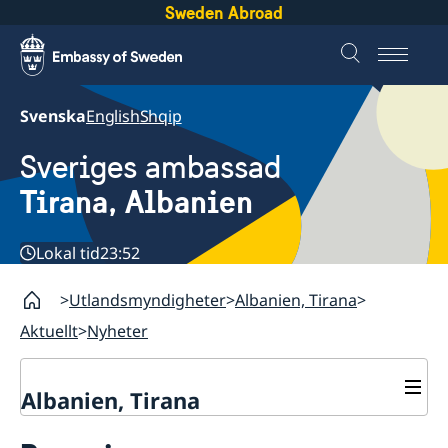
Sweden Abroad
Svenska
English
Shqip
Sveriges ambassad
Tirana, Albanien
Lokal tid
23:52
Utlandsmyndigheter
Albanien, Tirana
Aktuellt
Nyheter
Albanien, Tirana
Kontakt