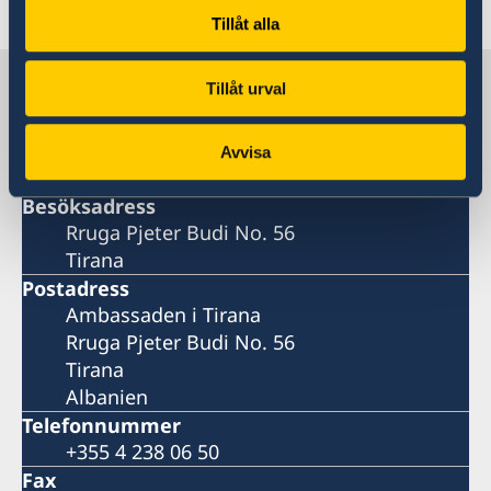
Senast uppdaterad 24 feb. 2021, 13.41
Tillåt alla
Sverige i Albanien
Tillåt urval
Sveriges ambassad
Avvisa
Besöksadress
Rruga Pjeter Budi No. 56
Tirana
Postadress
Ambassaden i Tirana
Rruga Pjeter Budi No. 56
Tirana
Albanien
Telefonnummer
+355 4 238 06 50
Fax