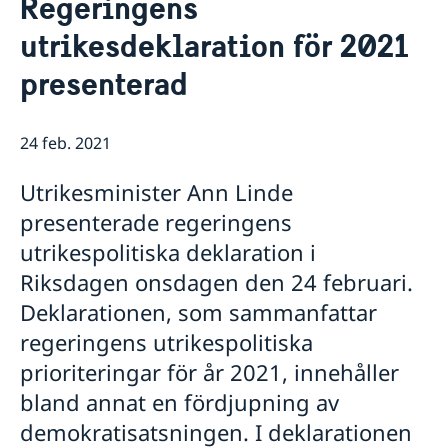
Regeringens
Om oss
utrikesdeklaration för 2021
Ambassadör
Så stöttar vi svenska företag
presenterad
Vi är en resurs för svenska företag
Aktuellt
Team Sweden
Nyheter
Så kan du få stöd
24 feb. 2021
Svenska företag i Albanien
Anmäl handelshinder
Utrikesminister Ann Linde
presenterade regeringens
utrikespolitiska deklaration i
Riksdagen onsdagen den 24 februari.
Deklarationen, som sammanfattar
regeringens utrikespolitiska
prioriteringar för år 2021, innehåller
bland annat en fördjupning av
demokratisatsningen. I deklarationen