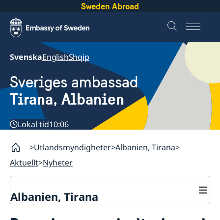
Sweden Abroad
Svenska
English
Shqip
Sveriges ambassad
Tirana, Albanien
Lokal tid
10:06
Utlandsmyndigheter
Albanien, Tirana
Aktuellt
Nyheter
Albanien, Tirana
Kontakt