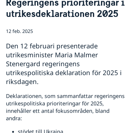
Regeringens prioriteringar i
Om oss
utrikesdeklarationen 2025
Ambassadör
Så stöttar vi svenska företag
Vi är en resurs för svenska företag
Aktuellt
Team Sweden
12 feb. 2025
Nyheter
Så kan du få stöd
Svenska företag i Albanien
Den 12 februari presenterade
Anmäl handelshinder
utrikesminister Maria Malmer
Stenergard regeringens
utrikespolitiska deklaration för 2025 i
riksdagen.
Deklarationen, som sammanfattar regeringens
utrikespolitiska prioriteringar för 2025,
innehåller ett antal fokusområden, bland
andra:
stödet till Ukraina