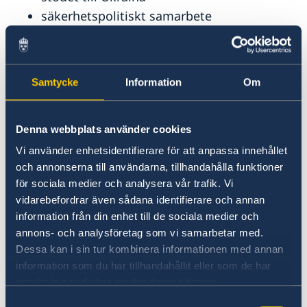
säkerhetspolitiskt samarbete
jämställdhet och kvinnors egenmakt
– Årets utrikesdeklaration presenteras i en svår
säkerhetspolitisk tid. Vi – Sverige, EU och Nato
Samtycke
Information
Om
– befinner oss i en långvarig och långtgående
konfrontation med Ryssland. Ryssland kommer
Denna webbplats använder cookies
fortsätta utgöra ett allvarligt hot mot
säkerheten i Europa, oavsett utfallet av kriget i
Vi använder enhetsidentifierare för att anpassa innehållet
Ukraina. Vår uppgift är ofrånkomlig: vi ska
och annonserna till användarna, tillhandahålla funktioner
motverka Rysslands förmåga att göra oss
för sociala medier och analysera vår trafik. Vi
skada, inte minst genom att stödja Ukraina,
vidarebefordrar även sådana identifierare och annan
information från din enhet till de sociala medier och
säger utrikesminister Maria Malmer
annons- och analysföretag som vi samarbetar med.
Stenergard.
Dessa kan i sin tur kombinera informationen med annan
information som du har tillhandahållit eller som de har
Läs hela utrikesdeklarationen på regeringen.se
samlat in när du har använt deras tjänster.
Samtyckesval