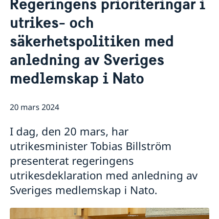
Regeringens prioriteringar i
Om oss
utrikes- och
Ambassadör
Så stöttar vi svenska företag
säkerhetspolitiken med
Vi är en resurs för svenska företag
Aktuellt
Team Sweden
Nyheter
anledning av Sveriges
Så kan du få stöd
Svenska företag i Albanien
medlemskap i Nato
Anmäl handelshinder
20 mars 2024
I dag, den 20 mars, har
utrikesminister Tobias Billström
presenterat regeringens
utrikesdeklaration med anledning av
Sveriges medlemskap i Nato.