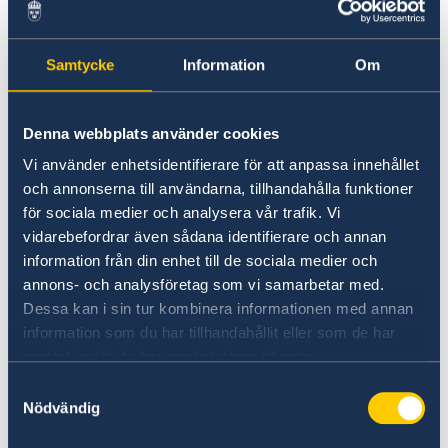
– Medlemskapet i Nato kommer att utgöra en
grundsten i Sveriges utrikes- och
Samtycke
Information
Om
säkerhetspolitik. Sverige ska vara en trovärdig,
pålitlig och solidarisk allierad, säger
Denna webbplats använder cookies
utrikesminister Tobias Billström.
Vi använder enhetsidentifierare för att anpassa innehållet
och annonserna till användarna, tillhandahålla funktioner
Som medlem i Nato kommer Sverige att
för sociala medier och analysera vår trafik. Vi
engagera sig i alla Natos kärnuppgifter:
vidarebefordrar även sådana identifierare och annan
avskräckning och kollektivt försvar,
information från din enhet till de sociala medier och
krishantering och säkerhetssamarbeten.
annons- och analysföretag som vi samarbetar med.
Dessa kan i sin tur kombinera informationen med annan
– Vi ska fortsätta främja grundvärden i svensk
information som du har tillhandahållit eller som de har
utrikes- och säkerhetspolitik vilket innebär att
samlat in när du har använt deras tjänster.
vi ska stå upp för folkrätten, mänskliga
Samtyckesval
rättigheter och jämställdhet, och vara en stark
Nödvändig
röst för rustningskontroll, nedrustning och