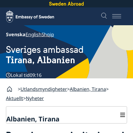
Sweden Abroad
Svenska
English
Shqip
Sveriges ambassad
Tirana, Albanien
Lokal tid
09:16
Utlandsmyndigheter
Albanien, Tirana
Aktuellt
Nyheter
Albanien, Tirana
Kontakt