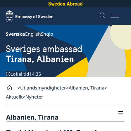
Sweden Abroad
Svenska
English
Shqip
Sveriges ambassad
Tirana, Albanien
Lokal tid
14:35
Utlandsmyndigheter
Albanien, Tirana
Aktuellt
Nyheter
Albanien, Tirana
Kontakt