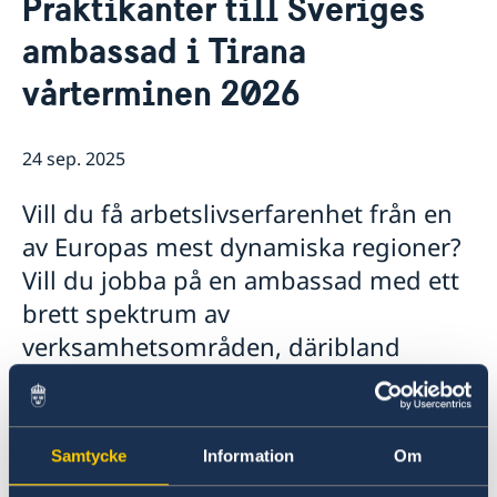
Praktikanter till Sveriges
Om oss
ambassad i Tirana
Ambassadör
Så stöttar vi svenska företag
vårterminen 2026
Vi är en resurs för svenska företag
Aktuellt
Team Sweden
Nyheter
Så kan du få stöd
24 sep. 2025
Svenska företag i Albanien
Anmäl handelshinder
Vill du få arbetslivserfarenhet från en
av Europas mest dynamiska regioner?
Vill du jobba på en ambassad med ett
brett spektrum av
verksamhetsområden, däribland
politik, kommunikation,
Sverigefrämjande och bistånd? Sök
praktik hos oss! Mer information finns
Samtycke
Information
Om
genom länken nedan. Sista