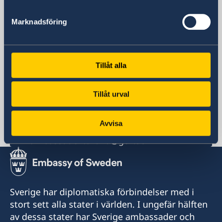
Tirana
Postadress
Marknadsföring
Ambassaden i Tirana
Rruga Pjeter Budi No. 56
Tirana
Albanien
Tillåt alla
Telefonnummer
+355 4 238 06 50
Tillåt urval
Fax
+355 4 238 06 60
Avvisa
E-postadress
ambassaden.tirana@gov.se
Sverige har diplomatiska förbindelser med i
stort sett alla stater i världen. I ungefär hälften
av dessa stater har Sverige ambassader och