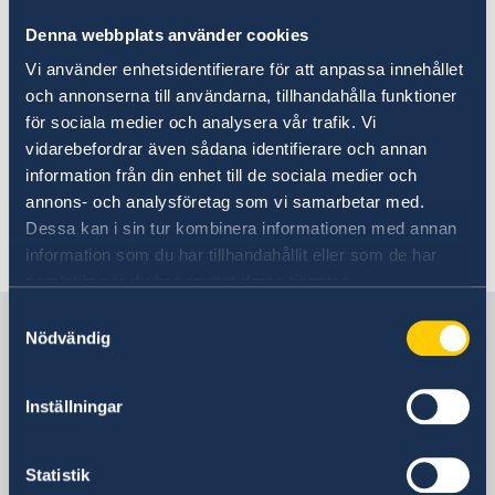
ansökningsdag: 14 oktober 2025.
Denna webbplats använder cookies
Ansök här!
Vi använder enhetsidentifierare för att anpassa innehållet
och annonserna till användarna, tillhandahålla funktioner
för sociala medier och analysera vår trafik. Vi
Regeringskansliet | Praktik vid Ambassaden
vidarebefordrar även sådana identifierare och annan
i Tirana, VT 2026
information från din enhet till de sociala medier och
annons- och analysföretag som vi samarbetar med.
Dessa kan i sin tur kombinera informationen med annan
Senast uppdaterad 24 sep. 2025, 09.27
information som du har tillhandahållit eller som de har
samlat in när du har använt deras tjänster.
Samtyckesval
Sverige i Albanien
Nödvändig
Sveriges ambassad
Inställningar
Besöksadress
Rruga Pjeter Budi No. 56
Statistik