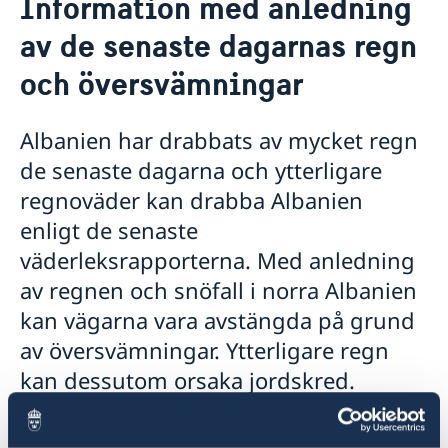
Information med anledning
Om oss
av de senaste dagarnas regn
Ambassadör
Så stöttar vi svenska företag
och översvämningar
Vi är en resurs för svenska företag
Aktuellt
Team Sweden
Nyheter
Så kan du få stöd
Albanien har drabbats av mycket regn
Svenska företag i Albanien
de senaste dagarna och ytterligare
Anmäl handelshinder
regnoväder kan drabba Albanien
enligt de senaste
väderleksrapporterna. Med anledning
av regnen och snöfall i norra Albanien
kan vägarna vara avstängda på grund
av översvämningar. Ytterligare regn
kan dessutom orsaka jordskred.
Regnen har också inneburit
förseningar eller inställda flyg- och