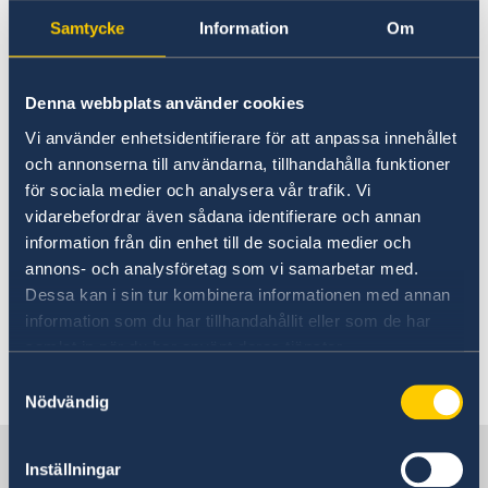
färjeavgångar.
Samtycke
Information
Om
Vid resor i Albanien rekommenderas för
tillfället att särskilt noga följa utvecklingen och
Denna webbplats använder cookies
förvissa sig om att vägarna är farbara och att
Vi använder enhetsidentifierare för att anpassa innehållet
inte ta risker genom att köra på vägar som står
och annonserna till användarna, tillhandahålla funktioner
under vatten och att de fordon man färdas i
för sociala medier och analysera vår trafik. Vi
håller god standard för de
vidarebefordrar även sådana identifierare och annan
väderleksförhållanden som råder. För resor
information från din enhet till de sociala medier och
med flyg, färjor och andra allmänna
annons- och analysföretag som vi samarbetar med.
kommunikationer bör en kontroll göras vad
Dessa kan i sin tur kombinera informationen med annan
gäller tider för avresa respektive ankomst
information som du har tillhandahållit eller som de har
samlat in när du har använt deras tjänster.
Senast uppdaterad 27 okt. 2017, 09.49
Samtyckesval
Nödvändig
Sverige i Albanien
Inställningar