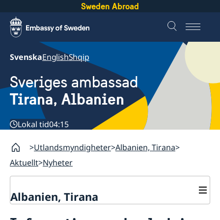
Sweden Abroad
Svenska
English
Shqip
Sveriges ambassad
Tirana, Albanien
Lokal tid
04:15
Utlandsmyndigheter
Albanien, Tirana
Aktuellt
Nyheter
Albanien, Tirana
Kontakt