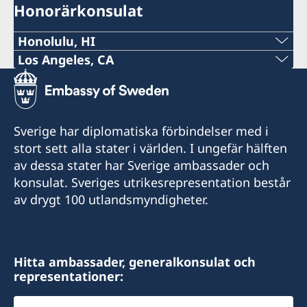
Honorärkonsulat
Honolulu, HI
Tel:
Los Angeles, CA
Tel:
+1 (808) 528-4777
+1 (424) 372-3444
E-post:
Sverige har diplomatiska förbindelser med i
E-post:
stort sett alla stater i världen. I ungefär hälften
honolulu@consulateofsweden.org
av dessa stater har Sverige ambassader och
losangeles@consulateofsweden.org
841 Bishop Street, Suite #801
konsulat. Sveriges utrikesrepresentation består
Honolulu, HI 96813
11766 Wilshire Boulevard, Suite #250
av drygt 100 utlandsmyndigheter.
USA
Los Angeles, CA 90025
Distrikt: Hawaii
Distrikt: södra Kalifornien
Hitta ambassader, generalkonsulat och
representationer:
Öppettider: måndag-fredag kl 10.30-15.30.
Öppettider: kl 08.00-17.00, lunchstängt 12.00-
Välj