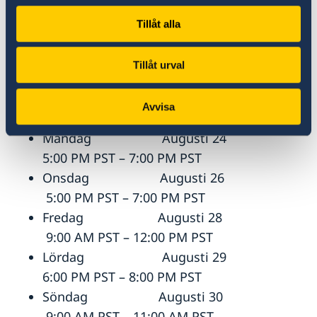
Tillåt alla
House of Sweden in San Diego
664 Pan American Rd W, San Diego
Tillåt urval
Söndag Augusti 23
Avvisa
9:00 AM PST – 11:00 AM PST
Måndag Augusti 24
5:00 PM PST – 7:00 PM PST
Onsdag Augusti 26
5:00 PM PST – 7:00 PM PST
Fredag Augusti 28
9:00 AM PST – 12:00 PM PST
Lördag Augusti 29
6:00 PM PST – 8:00 PM PST
Söndag Augusti 30
9:00 AM PST – 11:00 AM PST