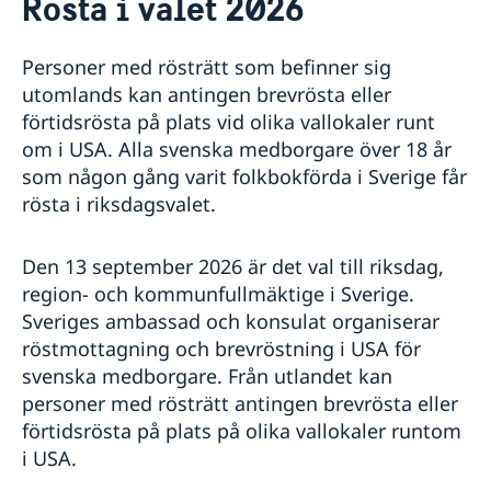
Rösta i valet 2026
Om oss
Lediga tjänster
Så stöttar vi svenska företag
Personer med rösträtt som befinner sig
Vi är en resurs för svenska företag
Aktuellt
utomlands kan antingen brevrösta eller
Team Sweden
Kalendarium
förtidsrösta på plats vid olika vallokaler runt
Så kan du få stöd
Nyheter
om i USA. Alla svenska medborgare över 18 år
Anmäl handelshinder
som någon gång varit folkbokförda i Sverige får
rösta i riksdagsvalet.
Den 13 september 2026 är det val till riksdag,
region- och kommunfullmäktige i Sverige.
Sveriges ambassad och konsulat organiserar
röstmottagning och brevröstning i USA för
svenska medborgare. Från utlandet kan
personer med rösträtt antingen brevrösta eller
förtidsrösta på plats på olika vallokaler runtom
i USA.