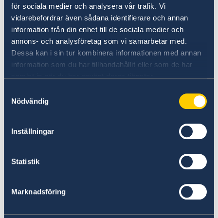
för sociala medier och analysera vår trafik. Vi
Tisdag Augusti 25
vidarebefordrar även sådana identifierare och annan
12:00 PM PST – 8:00 PM PST
information från din enhet till de sociala medier och
Lördag Augusti 29
annons- och analysföretag som vi samarbetar med.
10:00 AM PST – 4:00 PM PST
Dessa kan i sin tur kombinera informationen med annan
information som du har tillhandahållit eller som de har
samlat in när du har använt deras tjänster.
Church of Sweden in San Pedro
Samtyckesval
1035 South Beacon St, San Pedro
Nödvändig
Fredag Augusti 21
Inställningar
11:00 AM PST – 4:00 PM PST
Fredag Augusti 28
11:00 AM PST – 4:00 PM PST
Statistik
Lördag Augusti 29
11:00 AM PST – 4:00 PM PST
Marknadsföring
Söndag Augusti 30
11:00 AM PST – 4:00 PM PST