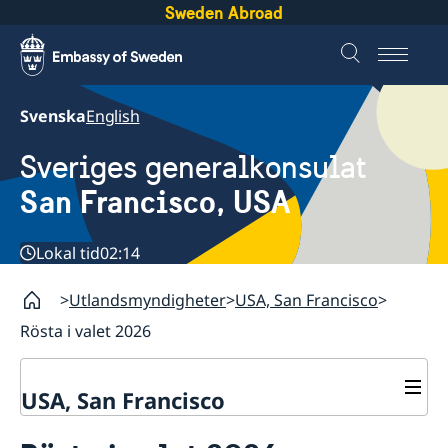
Sweden Abroad
Svenska
English
Sveriges generalkonsulat
San Francisco, USA
Lokal tid
02:14
Utlandsmyndigheter
USA, San Francisco
Rösta i valet 2026
USA, San Francisco
Kontakt