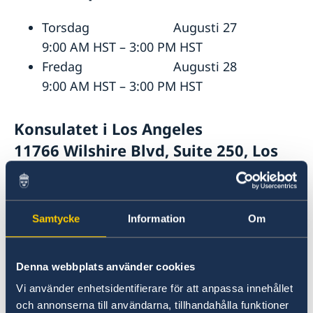
Torsdag Augusti 27
9:00 AM HST – 3:00 PM HST
Fredag Augusti 28
9:00 AM HST – 3:00 PM HST
Konsulatet i Los Angeles
11766 Wilshire Blvd, Suite 250, Los
Angeles
Torsdag Augusti 20
Samtycke
Information
Om
11:00 AM PST – 7:00 PM PST
Lördag Augusti 22
10:00 AM PST – 4:00 PM PST
Denna webbplats använder cookies
Måndag Augusti 24
Vi använder enhetsidentifierare för att anpassa innehållet
10:00 AM PST – 4:00 PM PST
och annonserna till användarna, tillhandahålla funktioner