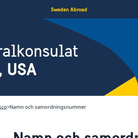
Sweden Abroad
ralkonsulat
, USA
sco
Namn och samordningsnummer
Namn och samord