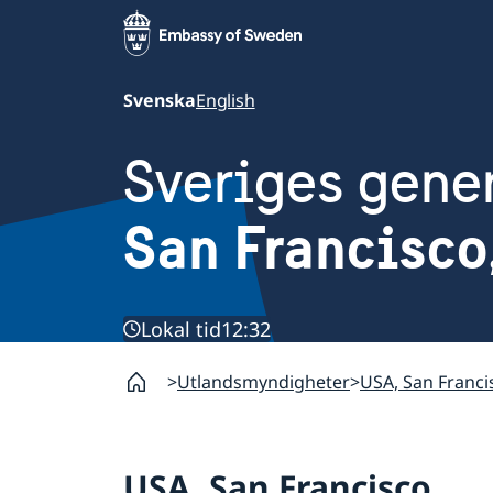
Svenska
English
Sveriges gene
San Francisco
Lokal tid
12:32
Utlandsmyndigheter
USA, San Franci
USA, San Francisco