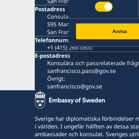
San Francisco
Postadress
Consulate General of Sweden
595 Market Street, Suite #1350
San Francisco, CA 94105
Avvisa
Telefonnummer
+1 (415) 268-0800
E-postadress
Konsulära och passrelaterade fråg
sanfrancisco.pass@gov.se
Övrigt:
sanfrancisco@gov.se
Sverige har diplomatiska förbindelser me
i världen. I ungefär hälften av dessa sta
ambassader och konsulat. Sveriges utr