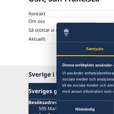
Kontakt
Om oss
Lediga tjänster
Så stöttar vi svenska företag
Vi är en resurs för svenska företag
Aktuellt
Team Sweden
Kalendarium
Så kan du få stöd
Samtycke
Nyheter
Anmäl handelshinder
Denna webbplats använder 
Sverige i USA, San Francisco
Vi använder enhetsidentifierar
sociala medier och analysera 
till de sociala medier och a
Sveriges generalkonsulat
med annan information som du 
Besöksadress
Samtyckesval
595 Market Street
Nödvändig