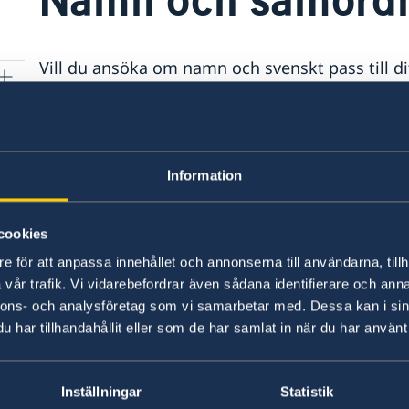
Vill du ansöka om namn och svenskt pass till di
samordningsnummer:
> Samordningsnummer
Information
Senast uppdaterad 22 feb. 2024, 16.37
cookies
e för att anpassa innehållet och annonserna till användarna, tillh
vår trafik. Vi vidarebefordrar även sådana identifierare och anna
nnons- och analysföretag som vi samarbetar med. Dessa kan i sin
Honorärkonsulat
har tillhandahållit eller som de har samlat in när du har använt 
Honolulu, HI
Tel:
Los Angeles, CA
Inställningar
Statistik